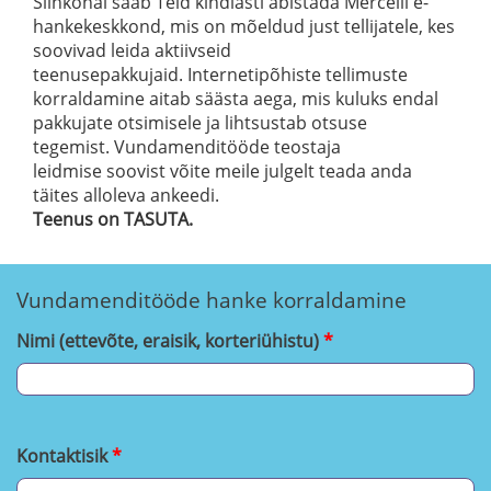
Siinkohal saab Teid kindlasti abistada Mercelli e-
hankekeskkond, mis on mõeldud just tellijatele, kes
soovivad leida aktiivseid
teenusepakkujaid. Internetipõhiste tellimuste
korraldamine aitab säästa aega, mis kuluks endal
pakkujate otsimisele ja lihtsustab otsuse
tegemist. Vundamenditööde teostaja
leidmise soovist võite meile julgelt teada anda
täites alloleva ankeedi.
Teenus on TASUTA.
Vundamenditööde hanke korraldamine
Nimi (ettevõte, eraisik, korteriühistu)
Kontaktisik