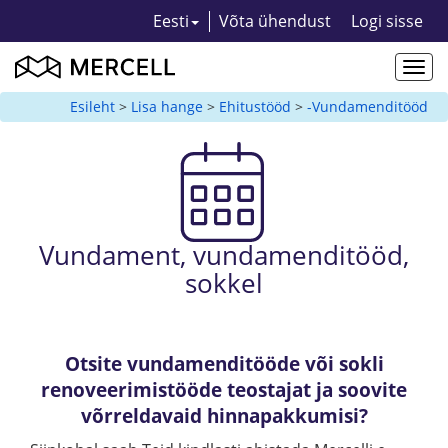
Eesti
Võta ühendust
Logi sisse
Togg
navi
Esileht
>
Lisa hange
>
Ehitustööd
>
-Vundamenditööd
Vundament, vundamenditööd,
sokkel
Otsite vundamenditööde või sokli
renoveerimistööde teostajat ja soovite
võrreldavaid hinnapakkumisi?