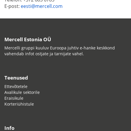
E-post:
eesti@mercell.com
Mercell Estonia OÜ
Mercelli gruppi kuuluv Euroopa juhtiv e-hanke keskkond
vahendab infot ostjate ja tarnijate vahel.
Teenused
Ettevõtetele
Avalikule sektorile
Eraisikule
Korteriühistule
Info