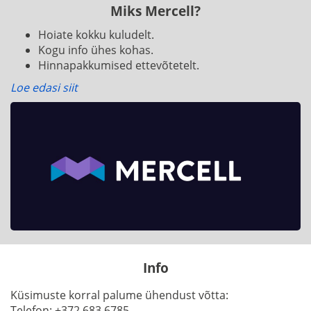
Miks Mercell?
Hoiate kokku kuludelt.
Kogu info ühes kohas.
Hinnapakkumised ettevõtetelt.
Loe edasi siit
Info
Küsimuste korral palume ühendust võtta:
Telefon:
+372 683 6785