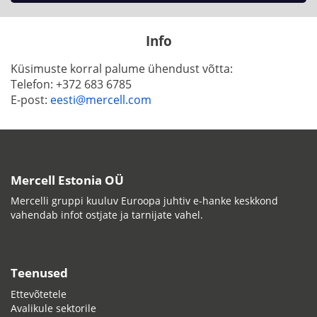
Info
Küsimuste korral palume ühendust võtta:
Telefon:
+372 683 6785
E-post:
eesti@mercell.com
Mercell Estonia OÜ
Mercelli gruppi kuuluv Euroopa juhtiv e-hanke keskkond
vahendab infot ostjate ja tarnijate vahel.
Teenused
Ettevõtetele
Avalikule sektorile