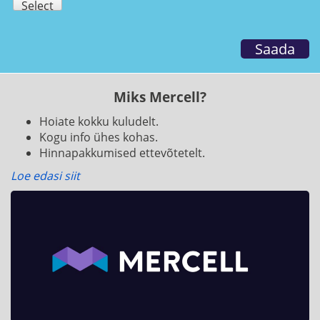
Select
Saada
Miks Mercell?
Hoiate kokku kuludelt.
Kogu info ühes kohas.
Hinnapakkumised ettevõtetelt.
Loe edasi siit