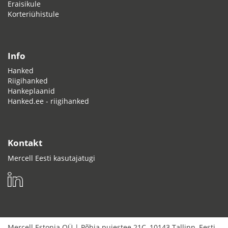
Eraisikule
Korteriühistule
Info
Hanked
Riigihanked
Hankeplaanid
Hanked.ee - riigihanked
Kontakt
Mercell Eesti kasutajatugi
Mercell Estonia OÜ
|
Põhja puiestee 21C
,
10143
Tallinn
,
Eesti