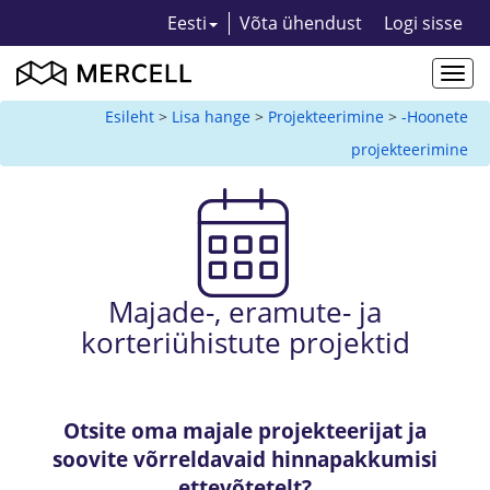
Eesti
Võta ühendust
Logi sisse
Togg
navi
Esileht
>
Lisa hange
>
Projekteerimine
>
-Hoonete
projekteerimine
Majade-, eramute- ja
korteriühistute projektid
Otsite oma majale projekteerijat ja
soovite võrreldavaid hinnapakkumisi
ettevõtetelt?