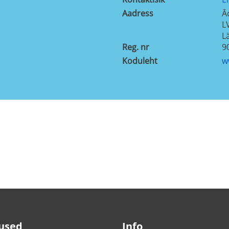
Aadress
Ā
L
Lä
Reg. nr
9
Koduleht
w
used
Info