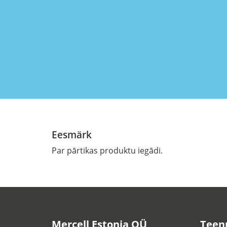
Eesmärk
Par pārtikas produktu iegādi.
Mercell Estonia OÜ
Teen