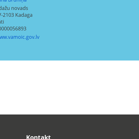
dažu novads
V-2103
Kadaga
ti
0000056893
ww.vamoic.gov.lv
Kontakt