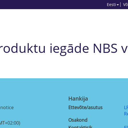
Eesti
Võ
produktu iegāde NBS 
Hankija
 notice
Ettevõte/asutus
L
R
Osakond
MT+02:00)
Kontaktisik
E