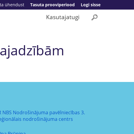
ta ühendust
Tasuta prooviperiood
Logi sisse
Kasutajatugi
vajadzībām
R NBS Nodrošinājuma pavēlniecības 3.
eģionālais nodrošinājuma centrs
līna Brūniņa