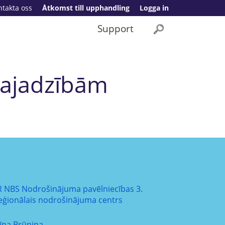
ntakta oss
Åtkomst till upphandling
Logga in
Support
vajadzībām
R NBS Nodrošinājuma pavēlniecības 3.
eģionālais nodrošinājuma centrs
līna Brūniņa