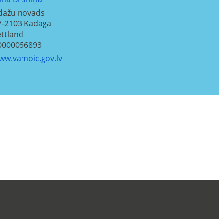
dažu novads
V-2103
Kadaga
ettland
0000056893
ww.vamoic.gov.lv