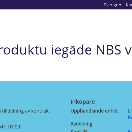
Sverige
Ko
produktu iegāde NBS 
Inköpare
tilldelning av kontrakt
Upphandlande enhet
L
R
Avdelning
GMT+01:00)
Kontakt
E