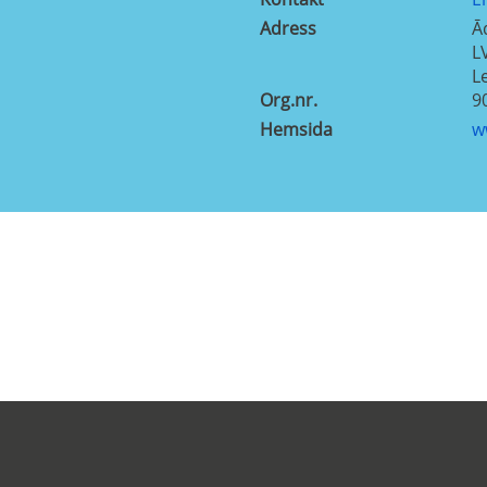
Adress
Ā
L
L
Org.nr.
9
Hemsida
w