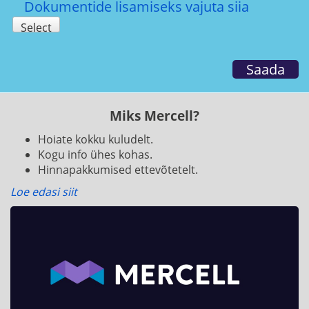
Dokumentide lisamiseks vajuta siia
Select
Saada
Miks Mercell?
Hoiate kokku kuludelt.
Kogu info ühes kohas.
Hinnapakkumised ettevõtetelt.
Loe edasi siit