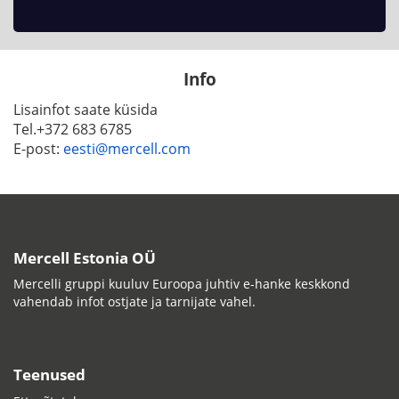
Info
Lisainfot saate küsida
Tel.
+372 683 6785
E-post:
eesti@mercell.com
Mercell Estonia OÜ
Mercelli gruppi kuuluv Euroopa juhtiv e-hanke keskkond
vahendab infot ostjate ja tarnijate vahel.
Teenused