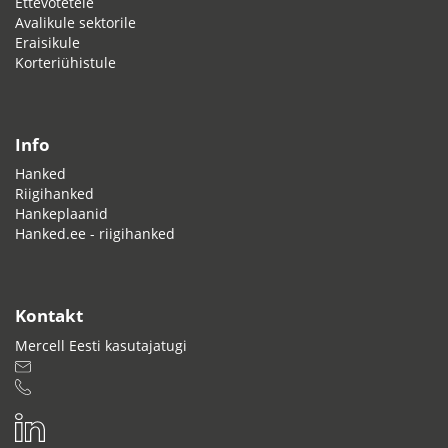
Ettevõtetele
Avalikule sektorile
Eraisikule
Korteriühistule
Info
Hanked
Riigihanked
Hankeplaanid
Hanked.ee - riigihanked
Kontakt
Mercell Eesti kasutajatugi