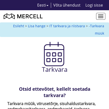
Eesti
Võta ühendust
Logi sisse
Togg
navi
Esileht
>
Lisa hange
>
IT tarkvara ja riistvara
>
-Tarkvara
müük
Tarkvara
Otsid ettevõtet, kellelt soetada
tarkvara?
Tarkvara müük, viirusetõrje, sisuhaldustarkvara,
andmebaasitarkvara, andmebaasid, tarkvara