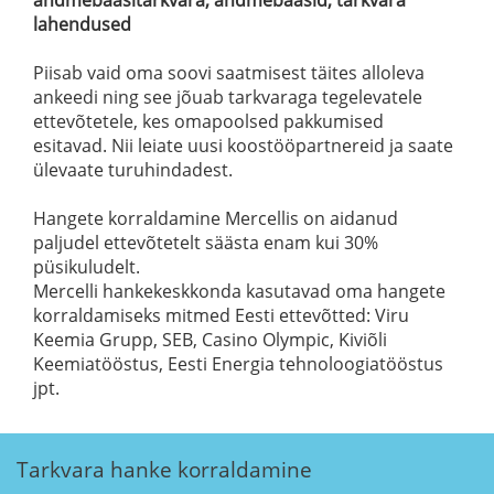
lahendused
Piisab vaid oma soovi saatmisest täites alloleva
ankeedi ning see jõuab tarkvaraga tegelevatele
ettevõtetele, kes omapoolsed pakkumised
esitavad. Nii
leiate uusi koostööpartnereid ja saate
ülevaate turuhindadest.
Hangete korraldamine Mercellis on aidanud
paljudel ettevõtetelt säästa enam kui 30%
püsikuludelt.
Mercelli hankekeskkonda kasutavad oma hangete
korraldamiseks mitmed Eesti ettevõtted:
Viru
Keemia Grupp, SEB, Casino Olympic, Kiviõli
Keemiatööstus, Eesti Energia tehnoloogiatööstus
jpt.
Tarkvara hanke korraldamine