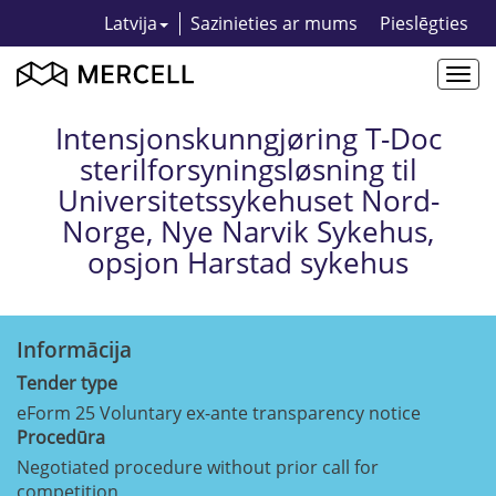
Latvija
Sazinieties ar mums
Pieslēgties
Togg
navi
Intensjonskunngjøring T-Doc
sterilforsyningsløsning til
Universitetssykehuset Nord-
Norge, Nye Narvik Sykehus,
opsjon Harstad sykehus
Informācija
Tender type
eForm 25 Voluntary ex-ante transparency notice
Procedūra
Negotiated procedure without prior call for
competition