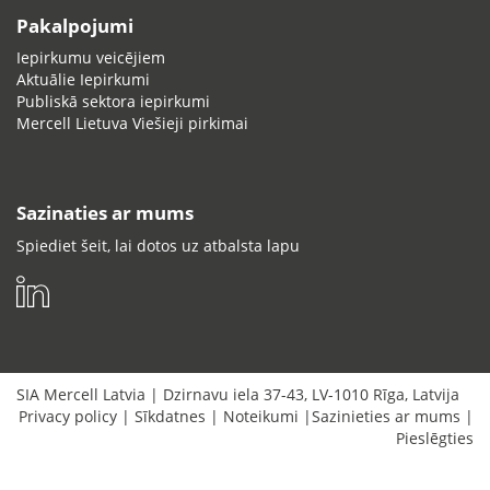
Pakalpojumi
Iepirkumu veicējiem
Aktuālie Iepirkumi
Publiskā sektora iepirkumi
Mercell Lietuva Viešieji pirkimai
Sazinaties ar mums
Spiediet šeit, lai dotos uz atbalsta lapu
SIA Mercell Latvia
|
Dzirnavu iela 37-43
,
LV-1010
Rīga
,
Latvija
Privacy policy
|
Sīkdatnes
|
Noteikumi
|
Sazinieties ar mums
|
Pieslēgties