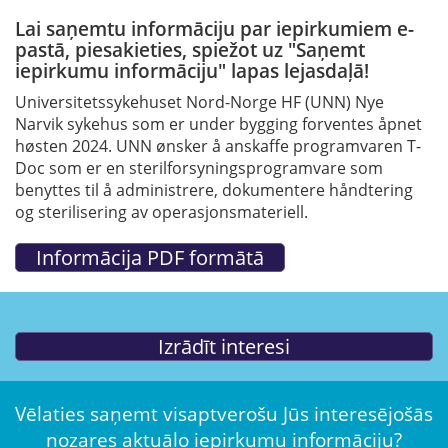
Lai saņemtu informāciju par iepirkumiem e-
pastā, piesakieties, spiežot uz "Saņemt
iepirkumu informāciju" lapas lejasdaļā!
Universitetssykehuset Nord-Norge HF (UNN) Nye
Narvik sykehus som er under bygging forventes åpnet
høsten 2024. UNN ønsker å anskaffe programvaren T-
Doc som er en sterilforsyningsprogramvare som
benyttes til å administrere, dokumentere håndtering
og sterilisering av operasjonsmateriell.
Vēlaties saņemt visaptverošu Jūs interesējošās
nozares aktuālo iepirkumu informāciju?