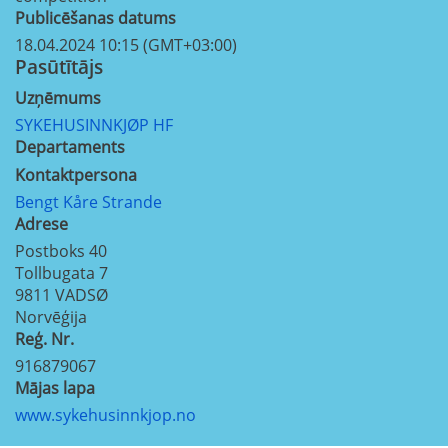
Publicēšanas datums
18.04.2024 10:15 (GMT+03:00)
Pasūtītājs
Uzņēmums
SYKEHUSINNKJØP HF
Departaments
Kontaktpersona
Bengt Kåre Strande
Adrese
Postboks 40
Tollbugata 7
9811
VADSØ
Norvēģija
Reģ. Nr.
916879067
Mājas lapa
www.sykehusinnkjop.no