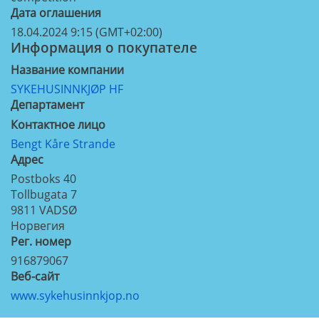
Дата оглашения
18.04.2024 9:15 (GMT+02:00)
Информация о покупателе
Название компании
SYKEHUSINNKJØP HF
Департамент
Контактное лицо
Bengt Kåre Strande
Aдрес
Postboks 40
Tollbugata 7
9811
VADSØ
Норвегия
Рег. номер
916879067
Веб-сайт
www.sykehusinnkjop.no