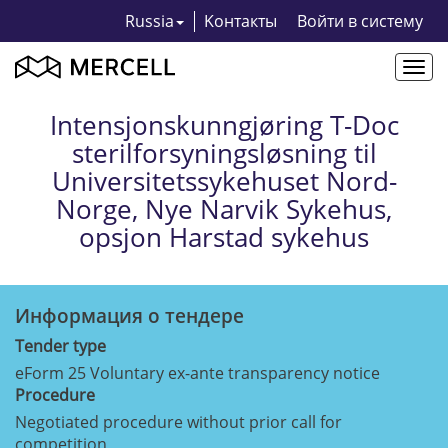
Russia
Kонтакты
Bойти в систему
Togg
navi
Intensjonskunngjøring T-Doc
sterilforsyningsløsning til
Universitetssykehuset Nord-
Norge, Nye Narvik Sykehus,
opsjon Harstad sykehus
Информация о тендерe
Tender type
eForm 25 Voluntary ex-ante transparency notice
Procedure
Negotiated procedure without prior call for
competition