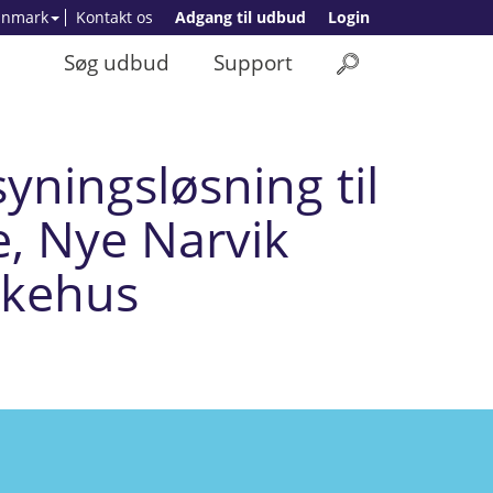
anmark
Kontakt os
Adgang til udbud
Login
Søg udbud
Support
yningsløsning til
, Nye Narvik
ykehus