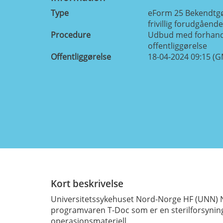
Type
eForm 25 Bekendtgø
frivillig forudgåen
Procedure
Udbud med forhand
offentliggørelse
Offentliggørelse
18-04-2024 09:15 (
Kort beskrivelse
Universitetssykehuset Nord-Norge HF (UNN) N
programvaren T-Doc som er en sterilforsyning
operasjonsmateriell.