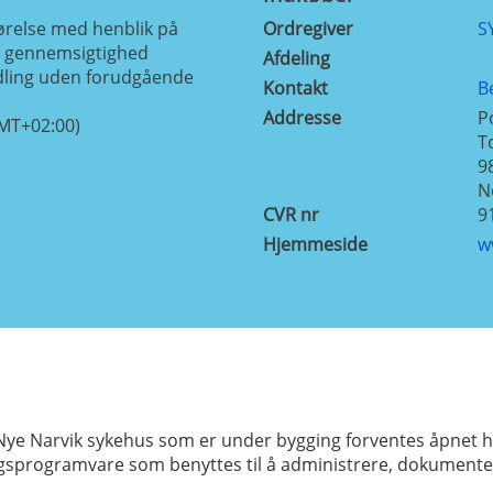
relse med henblik på
Ordregiver
S
de gennemsigtighed
Afdeling
ling uden forudgående
Kontakt
B
Addresse
P
GMT+02:00)
T
9
N
CVR nr
9
Hjemmeside
w
ye Narvik sykehus som er under bygging forventes åpnet h
sprogramvare som benyttes til å administrere, dokumentere