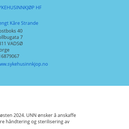
YKEHUSINNKJØP HF
engt Kåre Strande
ostboks 40
ollbugata 7
811
VADSØ
orge
16879067
ww.sykehusinnkjop.no
østen 2024. UNN ønsker å anskaffe
 håndtering og sterilisering av