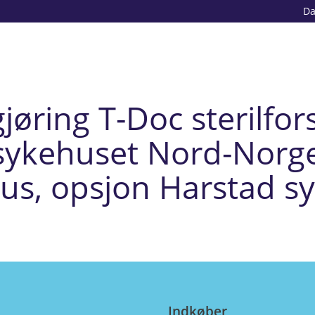
D
øring T-Doc sterilfors
ssykehuset Nord-Norge
us, opsjon Harstad s
Indkøber