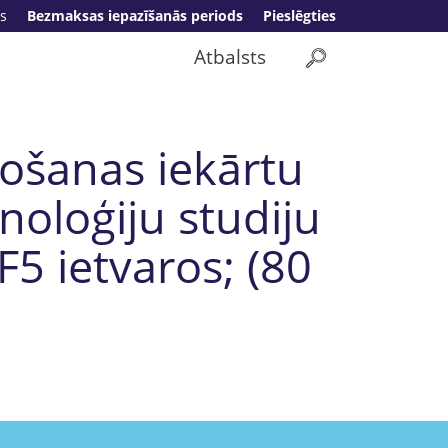
s
Bezmaksas iepazīšanās periods
Pieslēgties
Atbalsts
košanas iekārtu
noloģiju studiju
5 ietvaros; (80