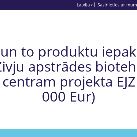
Latvija
Sazinieties ar mum
 un to produktu iepa
vju apstrādes bioteh
 centram projekta EJZF
000 Eur)