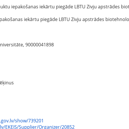
duktu iepakošanas iekārtu piegāde LBTU Zivju apstrādes bio
epakošanas iekārtu piegāde LBTU Zivju apstrādes biotehnolo
universitāte, 90000041898
ēķinus
b.gov.lv/show/739201
.lv/EKEIS/Supplier/Organizer/20852