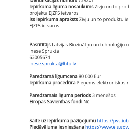
Identifikācijas numurs
739201
Iepirkuma līguma nosaukums
Zivju un to pro
projekta EJZF5 ietvaros
Īss iepirkuma apraksts
Zivju un to produktu i
EJZF5 ietvaros
Pasūtītājs
Latvijas Biozinātņu un tehnoloģiju 
Inese Sprukta
63005674
inese.sprukta@lbtu.lv
Paredzamā līgumcena
80 000 Eur
Iepirkuma procedūra
Pieņems elektroniskos r
Paredzamais līguma periods
3 mēnešos
Eiropas Savienības fondi
Nē
Saite uz iepirkuma paziņojumu
https://pvs.iu
Piedāvājuma iesniegšana
https://www.eis.gov