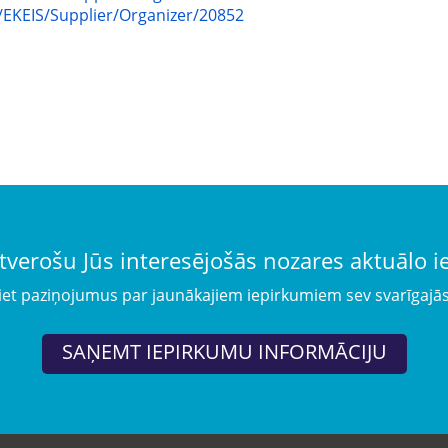
v/EKEIS/Supplier/Organizer/20852
tverošu Jūs interesējošās nozares aktuālo 
iet paziņojumus par jaunākajiem iepirkumiem sev svarīgajā
SAŅEMT IEPIRKUMU INFORMĀCIJU