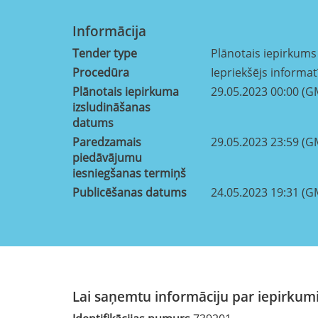
Informācija
Tender type
Plānotais iepirkums
Procedūra
Iepriekšējs informa
Plānotais iepirkuma
29.05.2023 00:00 (G
izsludināšanas
datums
Paredzamais
29.05.2023 23:59 (G
piedāvājumu
iesniegšanas termiņš
Publicēšanas datums
24.05.2023 19:31 (G
Lai saņemtu informāciju par iepirkumi