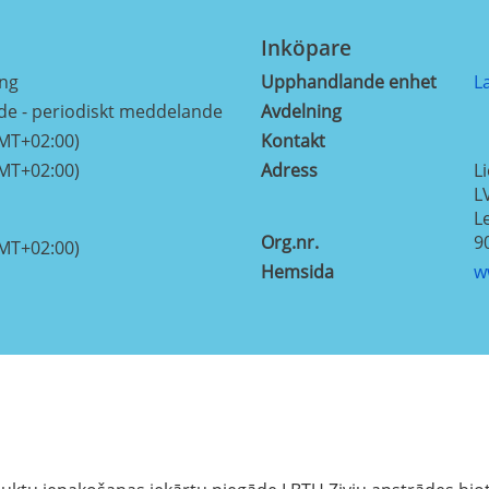
Inköpare
ing
Upphandlande enhet
L
e - periodiskt meddelande
Avdelning
GMT+02:00)
Kontakt
GMT+02:00)
Adress
Li
L
L
Org.nr.
9
GMT+02:00)
Hemsida
w