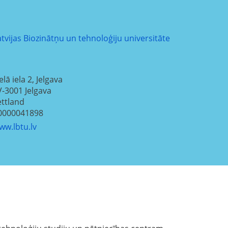
atvijas Biozinātņu un tehnoloģiju universitāte
elā iela 2, Jelgava
V-3001
Jelgava
ettland
0000041898
ww.lbtu.lv