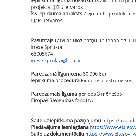
Iepirkuma līguma nosaukums
Zivju un to pro
projekta EJZF5 ietvaros
Īss iepirkuma apraksts
Zivju un to produktu i
EJZF5 ietvaros
Pasūtītājs
Latvijas Biozinātņu un tehnoloģiju 
Inese Sprukta
63005674
inese.sprukta@lbtu.lv
Paredzamā līgumcena
80 000 Eur
Iepirkuma procedūra
Pieņems elektroniskos r
Paredzamais līguma periods
3 mēnešos
Eiropas Savienības fondi
Nē
Saite uz iepirkuma paziņojumu
https://pvs.iu
Piedāvājuma iesniegšana
https://www.eis.gov
Saite uz dokumentāciju
https://www.eis.gov.l