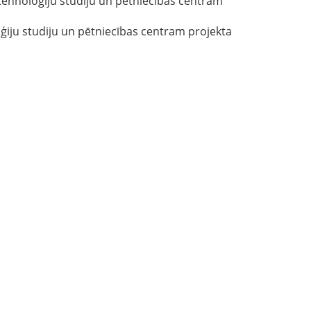
tehnoloģiju studiju un pētniecības centram
ģiju studiju un pētniecības centram projekta