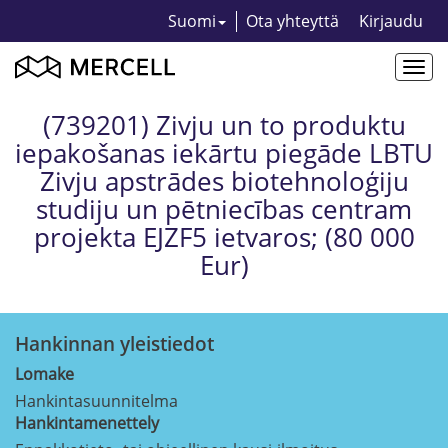
Suomi
Ota yhteyttä
Kirjaudu
Togg
navi
(739201) Zivju un to produktu
iepakošanas iekārtu piegāde LBTU
Zivju apstrādes biotehnoloģiju
studiju un pētniecības centram
projekta EJZF5 ietvaros; (80 000
Eur)
Hankinnan yleistiedot
Lomake
Hankintasuunnitelma
Hankintamenettely