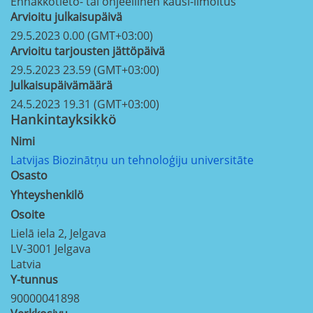
Ennakkotieto- tai ohjeellinen kausi-ilmoitus
Arvioitu julkaisupäivä
29.5.2023 0.00 (GMT+03:00)
Arvioitu tarjousten jättöpäivä
29.5.2023 23.59 (GMT+03:00)
Julkaisupäivämäärä
24.5.2023 19.31 (GMT+03:00)
Hankintayksikkö
Nimi
Latvijas Biozinātņu un tehnoloģiju universitāte
Osasto
Yhteyshenkilö
Osoite
Lielā iela 2, Jelgava
LV-3001
Jelgava
Latvia
Y-tunnus
90000041898