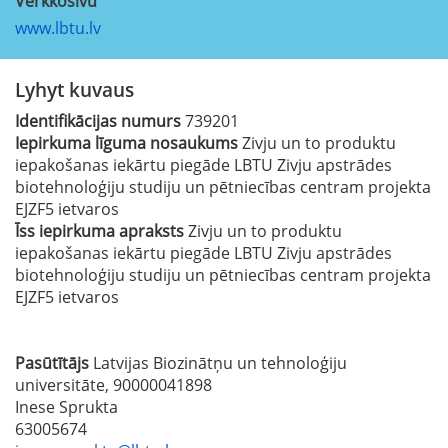
Verkkosivu
www.lbtu.lv
Lyhyt kuvaus
Identifikācijas numurs
739201
Iepirkuma līguma nosaukums
Zivju un to produktu
iepakošanas iekārtu piegāde LBTU Zivju apstrādes
biotehnoloģiju studiju un pētniecības centram projekta
EJZF5 ietvaros
Īss iepirkuma apraksts
Zivju un to produktu
iepakošanas iekārtu piegāde LBTU Zivju apstrādes
biotehnoloģiju studiju un pētniecības centram projekta
EJZF5 ietvaros
Pasūtītājs
Latvijas Biozinātņu un tehnoloģiju
universitāte, 90000041898
Inese Sprukta
63005674