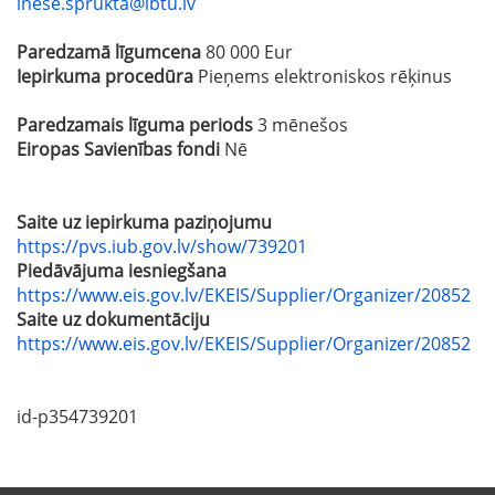
inese.sprukta@lbtu.lv
Paredzamā līgumcena
80 000 Eur
Iepirkuma procedūra
Pieņems elektroniskos rēķinus
Paredzamais līguma periods
3 mēnešos
Eiropas Savienības fondi
Nē
Saite uz iepirkuma paziņojumu
https://pvs.iub.gov.lv/show/739201
Piedāvājuma iesniegšana
https://www.eis.gov.lv/EKEIS/Supplier/Organizer/20852
Saite uz dokumentāciju
https://www.eis.gov.lv/EKEIS/Supplier/Organizer/20852
id-p354739201