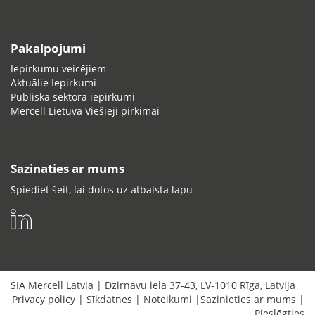
Pakalpojumi
Iepirkumu veicējiem
Aktuālie Iepirkumi
Publiskā sektora iepirkumi
Mercell Lietuva Viešieji pirkimai
Sazinaties ar mums
Spiediet šeit, lai dotos uz atbalsta lapu
SIA Mercell Latvia
|
Dzirnavu iela 37-43
,
LV-1010
Rīga
,
Latvija
Privacy policy
|
Sīkdatnes
|
Noteikumi
|
Sazinieties ar mums
|
Pieslēgties