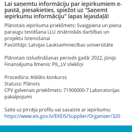
Lai saņemtu informāciju par iepirkumiem e-
pastā, piesakieties, spiežot uz "Saņemt
iepirkumu informāciju" lapas lejasdaļā!
Plānotais iepirkuma priekšmets: Svaigpiena un piena
paraugu testēšana LLU zinātniskās darbības un
projektu īstenošanai
Pasūtītājs: Latvijas Lauksaimniecības universitāte
Plānotais izsludināšanas periods gadā: 2022, jūnijs
Finansējuma līmenis: PIL_LV sliekšņi
Procedūra: Atklāts konkurss
Statuss: Plānots
CPV galvenais priekšmets: 71900000-7 Laboratorijas
pakalpojumi
Saite uz pircēja profilu vai sasaiste ar iepirkumu:
https://www.eis.gov.lv/EKEIS/Supplier/Organizer/320