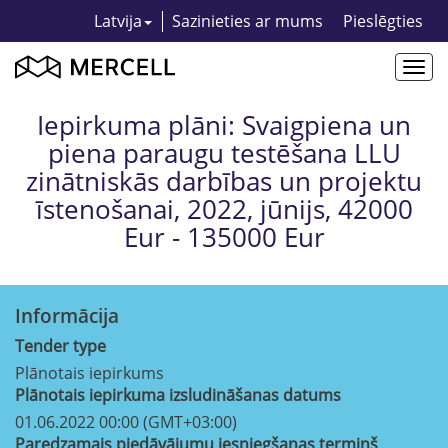
Latvija
Sazinieties ar mums
Pieslēgties
Togg
navi
Iepirkuma plāni: Svaigpiena un
piena paraugu testēšana LLU
zinātniskās darbības un projektu
īstenošanai, 2022, jūnijs, 42000
Eur - 135000 Eur
Informācija
Tender type
Plānotais iepirkums
Plānotais iepirkuma izsludināšanas datums
01.06.2022 00:00 (GMT+03:00)
Paredzamais piedāvājumu iesniegšanas termiņš