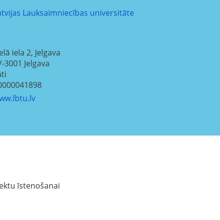
atvijas Lauksaimniecības universitāte
elā iela 2, Jelgava
V-3001
Jelgava
ti
0000041898
ww.lbtu.lv
ektu īstenošanai