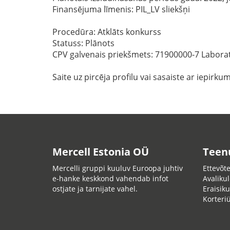
Finansējuma līmenis: PIL_LV sliekšņi
Procedūra: Atklāts konkurss
Statuss: Plānots
CPV galvenais priekšmets: 71900000-7 Labora
Saite uz pircēja profilu vai sasaiste ar iepirku
Mercell Estonia OÜ
Teen
Mercelli gruppi kuuluv Euroopa juhtiv
Ettevõte
e-hanke keskkond vahendab infot
Avalikul
ostjate ja tarnijate vahel.
Eraisiku
Korteri