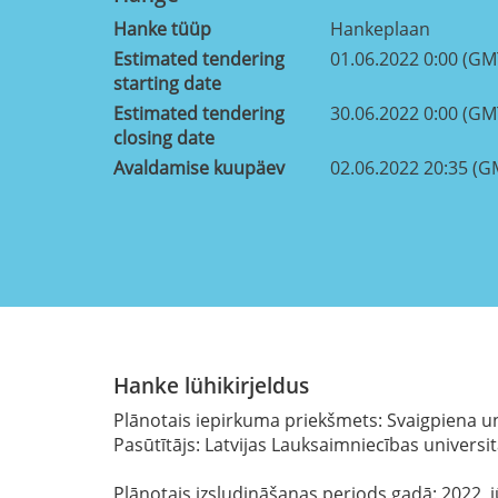
Hanke tüüp
Hankeplaan
Estimated tendering
01.06.2022 0:00 (GM
starting date
Estimated tendering
30.06.2022 0:00 (GM
closing date
Avaldamise kuupäev
02.06.2022 20:35 (G
Hanke lühikirjeldus
Plānotais iepirkuma priekšmets: Svaigpiena u
Pasūtītājs: Latvijas Lauksaimniecības universi
Plānotais izsludināšanas periods gadā: 2022, j