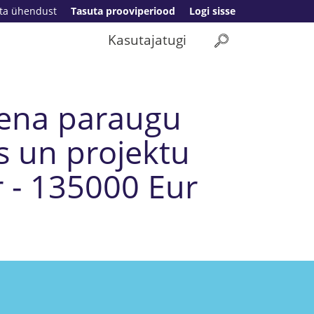
ta ühendust
Tasuta prooviperiood
Logi sisse
Kasutajatugi
iena paraugu
s un projektu
r - 135000 Eur