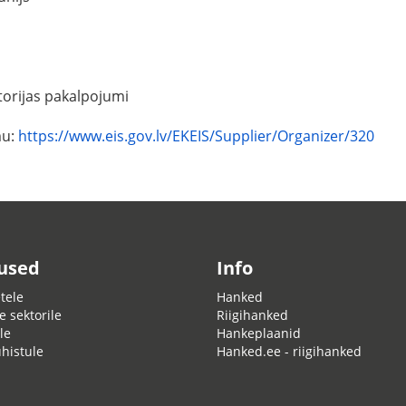
torijas pakalpojumi
mu:
https://www.eis.gov.lv/EKEIS/Supplier/Organizer/320
used
Info
tele
Hanked
e sektorile
Riigihanked
le
Hankeplaanid
ühistule
Hanked.ee - riigihanked