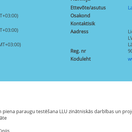
Ettevõte/asutus
L
T+03:00)
Osakond
Kontaktisik
T+03:00)
Aadress
Li
L
MT+03:00)
Lä
Reg. nr
9
Koduleht
w
n piena paraugu testēšana LLU zinātniskās darbības un proj
tāte
ūnijs