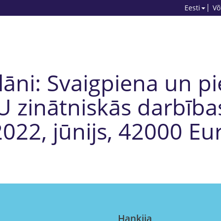
Eesti
Võ
lāni: Svaigpiena un p
U zinātniskās darbība
2022, jūnijs, 42000 Eu
Hankija