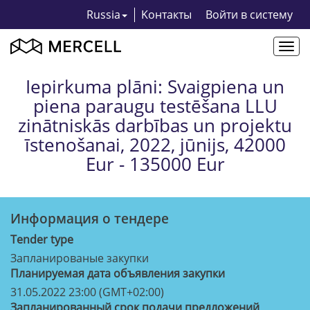
Russia
Kонтакты
Bойти в систему
Togg
navi
Iepirkuma plāni: Svaigpiena un
piena paraugu testēšana LLU
zinātniskās darbības un projektu
īstenošanai, 2022, jūnijs, 42000
Eur - 135000 Eur
Информация о тендерe
Tender type
Запланированые закупки
Планируемая дата объявления закупки
31.05.2022 23:00 (GMT+02:00)
Запланированный срок подачи предложений