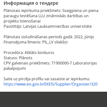
Информация о тендере
Plānotais iepirkuma priekšmets: Svaigpiena un piena
paraugu testēšana LLU zinātniskās darbības un
projektu īstenošanai
Pasūtītājs: Latvijas Lauksaimniecības universitāte
Plānotais izsludināšanas periods gadā: 2022, jūnijs
Finansējuma līmenis: PIL_LV sliekšņi
Procedūra: Atklāts konkurss
Statuss: Plānots
CPV galvenais priekšmets: 71900000-7 Laboratorijas
pakalpojumi
Saite uz pircēja profilu vai sasaiste ar iepirkumu:
https://www.eis.gov.lv/EKEIS/Supplier/Organizer/320