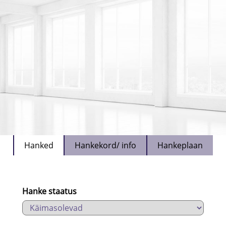
Hanked
Hankekord/ info
Hankeplaan
Hanke staatus