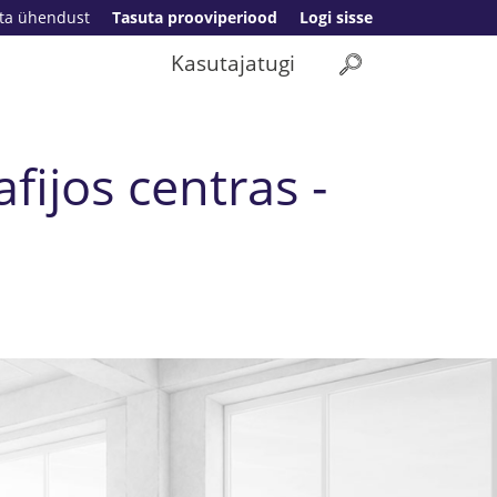
ta ühendust
Tasuta prooviperiood
Logi sisse
Kasutajatugi
ijos centras -