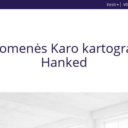
Eesti
Võ
uomenės Karo kartograf
Hanked