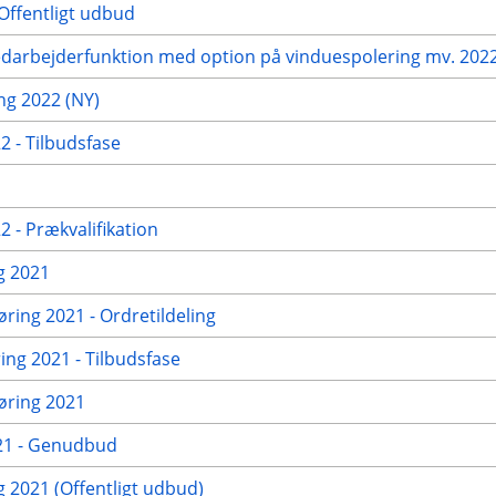
Offentligt udbud
edarbejderfunktion med option på vinduespolering mv. 2022 
g 2022 (NY)
 - Tilbudsfase
 - Prækvalifikation
g 2021
øring 2021 - Ordretildeling
ng 2021 - Tilbudsfase
gøring 2021
021 - Genudbud
2021 (Offentligt udbud)