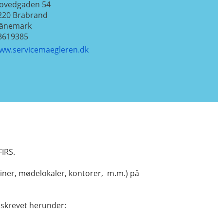
ovedgaden 54
220
Brabrand
änemark
8619385
ww.servicemaegleren.dk
IRS.
tiner, mødelokaler, kontorer, m.m.) på
ndskrevet herunder: