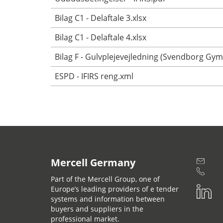
Bilag C1 - Delaftale 3.xlsx
Bilag C1 - Delaftale 4.xlsx
Bilag F - Gulvplejevejledning (Svendborg Gy
ESPD - IFIRS reng.xml
Mercell Germany
Part of the Mercell Group, one of
Europe’s leading providers of e tender
systems and information between
buyers and suppliers in the
professional market.