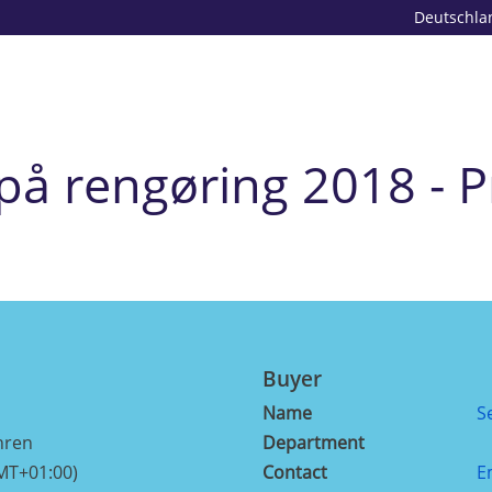
Deutschla
på rengøring 2018 - P
Buyer
Name
S
hren
Department
MT+01:00)
Contact
E