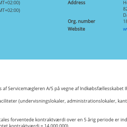
MT+02:00)
Address
H
8
MT+02:00)
D
Org. number
1
Website
w
f Servicemægleren A/S på vegne af Indkøbsfællesskabet IF
liteter (undervisningslokaler, administrationslokaler, kan
ftales forventede kontraktværdi over en 5 årig periode er i
entet kontraktværdi = 14.000.000)