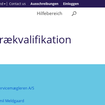
nd
Contact us
Ausschreibungen
Einloggen
Hilfebereich
rækvalifikation
ervicemægleren A/S
mil Meldgaard