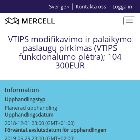
Sverige
Kontakta oss
Logga in
Togg
navi
VTIPS modifikavimo ir palaikymo
paslaugų pirkimas (VTIPS
funkcionalumo plėtra); 104
300EUR
Information
Upphandlingstyp
Planerad upphandling
Upphandlingsdatum
2018-12-31 23:00 (GMT+01:00)
Förväntat avslutsdatum för upphandlingen
2019-06-29 23:00 (GMT+02:00)