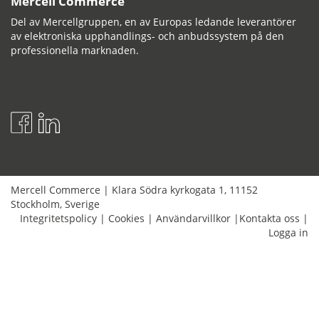
Mercell Commerce
Del av Mercellgruppen, en av Europas ledande leverantörer
av elektroniska upphandlings- och anbudssystem på den
professionella marknaden.
Mercell Commerce
|
Klara Södra kyrkogata 1
,
11152
Stockholm
,
Sverige
Integritetspolicy
|
Cookies
|
Användarvillkor
|
Kontakta oss
|
Logga in