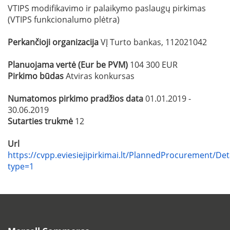
VTIPS modifikavimo ir palaikymo paslaugų pirkimas
(VTIPS funkcionalumo plėtra)
Perkančioji organizacija
VĮ Turto bankas, 112021042
Planuojama vertė (Eur be PVM)
104 300 EUR
Pirkimo būdas
Atviras konkursas
Numatomos pirkimo pradžios data
01.01.2019 -
30.06.2019
Sutarties trukmė
12
Url
https://cvpp.eviesiejipirkimai.lt/PlannedProcurement/Det
type=1