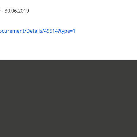
 - 30.06.2019
Procurement/Details/49514?type=1