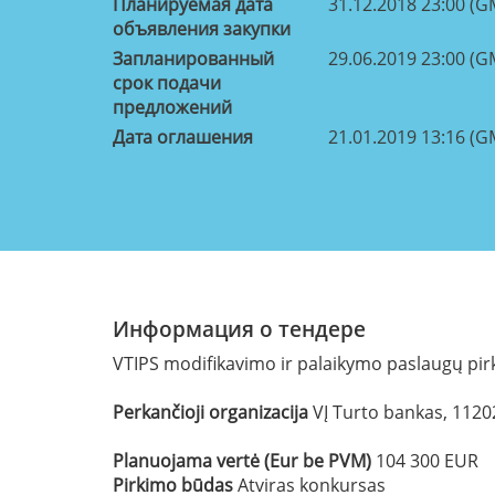
Планируемая дата
31.12.2018 23:00 (G
объявления закупки
Запланированный
29.06.2019 23:00 (G
срок подачи
предложений
Дата оглашения
21.01.2019 13:16 (G
Информация о тендере
VTIPS modifikavimo ir palaikymo paslaugų pir
Perkančioji organizacija
VĮ Turto bankas, 112
Planuojama vertė (Eur be PVM)
104 300 EUR
Pirkimo būdas
Atviras konkursas