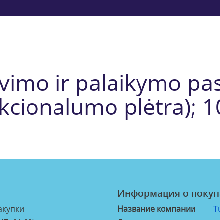
vimo ir palaikymo pa
nkcionalumo plėtra); 
Информация о покуп
акупки
Название компании
T