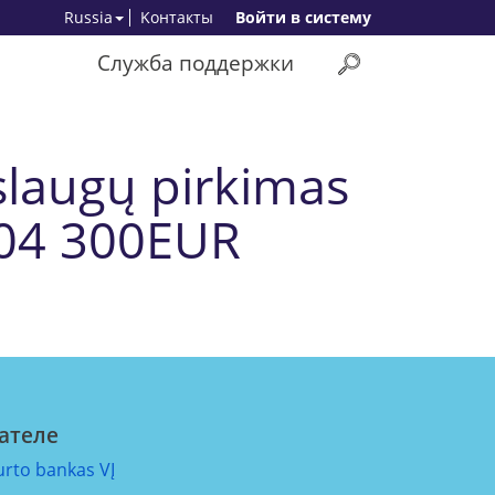
Russia
Kонтакты
Bойти в систему
Служба поддержки
slaugų pirkimas
104 300EUR
ателе
urto bankas VĮ