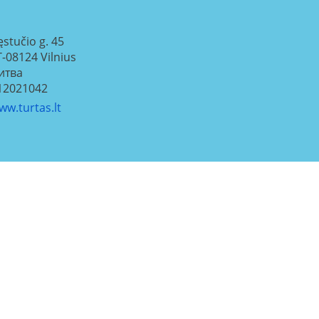
ęstučio g. 45
T-08124
Vilnius
итва
12021042
ww.turtas.lt