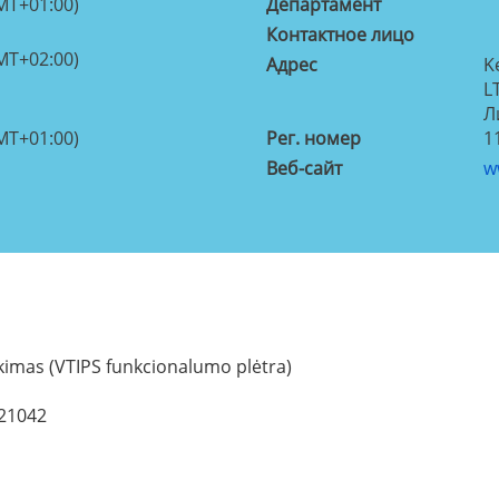
MT+01:00)
Департамент
Контактное лицо
MT+02:00)
Aдрес
K
L
Л
MT+01:00)
Рег. номер
1
Веб-сайт
w
kimas (VTIPS funkcionalumo plėtra)
021042