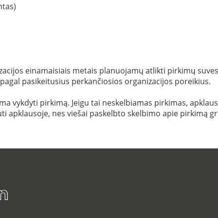
ntas)
acijos einamaisiais metais planuojamų atlikti pirkimų suvestin
 pagal pasikeitusius perkančiosios organizacijos poreikius.
 vykdyti pirkimą. Jeigu tai neskelbiamas pirkimas, apklausa i
ti apklausoje, nes viešai paskelbto skelbimo apie pirkimą gr