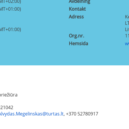
GMT+02:00)
Avdelning
GMT+01:00)
Kontakt
Adress
K
L
GMT+01:00)
L
Org.nr.
1
Hemsida
w
priežiūra
2021042
Alvydas.Megelinskas@turtas.lt
, +370 52780917