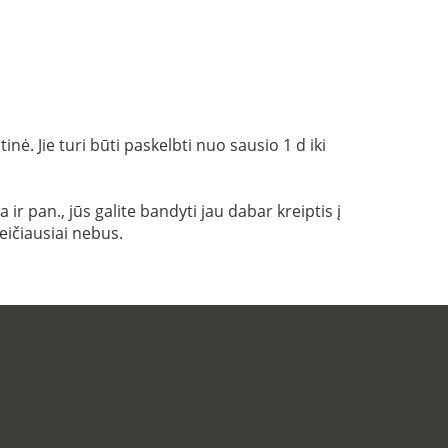
ė. Jie turi būti paskelbti nuo sausio 1 d iki
r pan., jūs galite bandyti jau dabar kreiptis į
eičiausiai nebus.