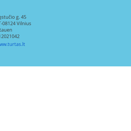
ęstučio g. 45
T-08124
Vilnius
itauen
12021042
ww.turtas.lt