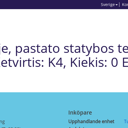
Sverige
Ko
uje, pastato statybos t
Ketvirtis: K4, Kiekis: 0 
Inköpare
ing
Upphandlande enhet
T