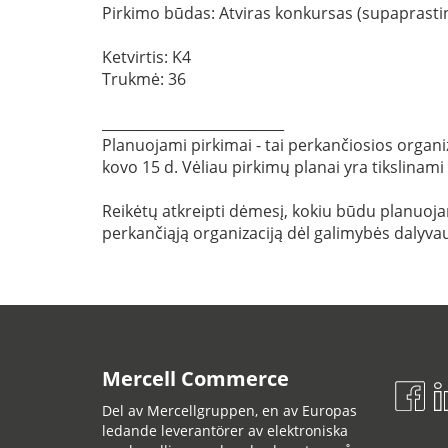
Pirkimo būdas: Atviras konkursas (supaprasti
Ketvirtis: K4
Trukmė: 36
__________________________
Planuojami pirkimai - tai perkančiosios organiz
kovo 15 d. Vėliau pirkimų planai yra tikslinami
Reikėtų atkreipti dėmesį, kokiu būdu planuojama
perkančiąją organizaciją dėl galimybės dalyvau
Mercell Commerce
Del av Mercellgruppen, en av Europas
ledande leverantörer av elektroniska