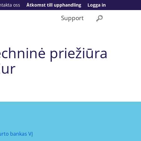
ntakta oss
Åtkomst till upphandling
Logga in
Support
echninė priežiūra
Eur
urto bankas VĮ