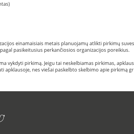
ntas)
acijos einamaisiais metais planuojamų atlikti pirkimų suvestin
 pagal pasikeitusius perkančiosios organizacijos poreikius.
 vykdyti pirkimą. Jeigu tai neskelbiamas pirkimas, apklausa i
ti apklausoje, nes viešai paskelbto skelbimo apie pirkimą gr