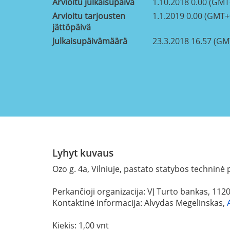
Arvioitu julkaisupäivä
1.10.2018 0.00 (GMT
Arvioitu tarjousten
1.1.2019 0.00 (GMT+
jättöpäivä
Julkaisupäivämäärä
23.3.2018 16.57 (GM
Lyhyt kuvaus
Ozo g. 4a, Vilniuje, pastato statybos techninė 
Perkančioji organizacija: VĮ Turto bankas, 11
Kontaktinė informacija: Alvydas Megelinskas,
Kiekis: 1,00 vnt