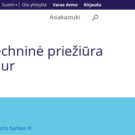
Suomi
Ota yhteyttä
Varaa demo
Kirjaudu
Asiakastuki
echninė priežiūra
Eur
urto bankas VĮ