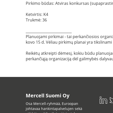
Pirkimo būdas: Atviras konkursas (supaprasti
Ketvirtis: K4
Trukmė: 36
__________________________
Planuojami pirkimai - tai perkančiosios organiz
kovo 15 d. Vėliau pirkimų planai yra tikslinami
Reikėtų atkreipti dėmesį, kokiu būdu planuojama
perkančiąją organizaciją dėl galimybės dalyvau
Mercell Suomi Oy
Osa Mercell-ryhmää, Euroopan
johtavaa hankintapalvelujen sekä