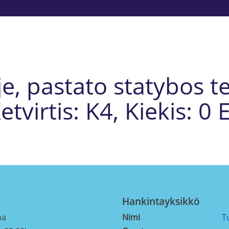
uje, pastato statybos t
Ketvirtis: K4, Kiekis: 0 
Hankintayksikkö
ma
Nimi
T