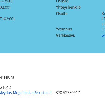
+03:00)
Osasto
02:00)
Yhteyshenkilö
Osoite
K
T+02:00)
L
L
Y-tunnus
1
Verkkosivu
w
priežiūra
2021042
Alvydas.Megelinskas@turtas.lt
, +370 52780917