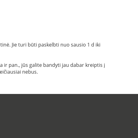
ė. Jie turi būti paskelbti nuo sausio 1 d iki
r pan., jūs galite bandyti jau dabar kreiptis į
eičiausiai nebus.