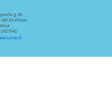
ęstučio g. 45
T-08124
Vilnius
iettua
12021042
ww.turtas.lt