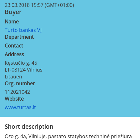
23.03.2018 15:57 (GMT+01:00)
Buyer
Name
Turto bankas VĮ
Department
Contact
Address
Kęstučio g. 45
LT-08124
Vilnius
Litauen
Org. number
112021042
Website
www.turtas.lt
Short description
Ozo g. 4a, Vilniuje, pastato statybos techninė priežiūra