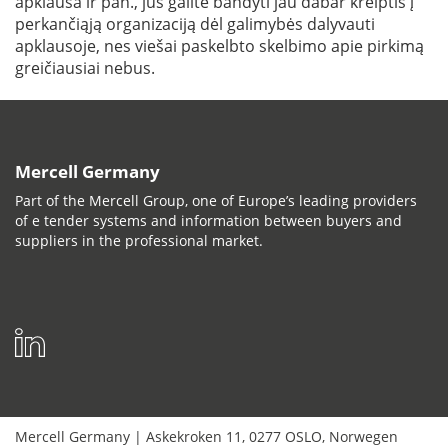
apklausa ir pan., jūs galite bandyti jau dabar kreiptis į
perkančiąją organizaciją dėl galimybės dalyvauti
apklausoje, nes viešai paskelbto skelbimo apie pirkimą
greičiausiai nebus.
Mercell Germany
Part of the Mercell Group, one of Europe’s leading providers
of e tender systems and information between buyers and
suppliers in the professional market.
Mercell Germany
|
Askekroken 11
,
0277
OSLO
,
Norwegen