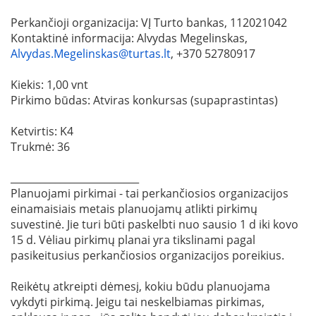
Perkančioji organizacija: VĮ Turto bankas, 112021042
Kontaktinė informacija: Alvydas Megelinskas,
Alvydas.Megelinskas@turtas.lt
, +370 52780917
Kiekis: 1,00 vnt
Pirkimo būdas: Atviras konkursas (supaprastintas)
Ketvirtis: K4
Trukmė: 36
__________________________
Planuojami pirkimai - tai perkančiosios organizacijos
einamaisiais metais planuojamų atlikti pirkimų
suvestinė. Jie turi būti paskelbti nuo sausio 1 d iki kovo
15 d. Vėliau pirkimų planai yra tikslinami pagal
pasikeitusius perkančiosios organizacijos poreikius.
Reikėtų atkreipti dėmesį, kokiu būdu planuojama
vykdyti pirkimą. Jeigu tai neskelbiamas pirkimas,