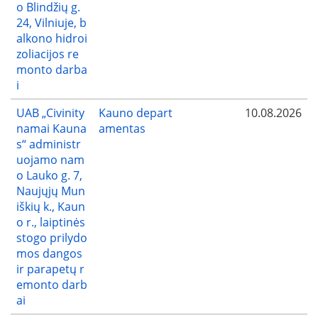
o Blindžių g.
24, Vilniuje, b
alkono hidroi
zoliacijos re
monto darba
i
UAB „Civinity
Kauno depart
10.08.2026
namai Kauna
amentas
s“ administr
uojamo nam
o Lauko g. 7,
Naujųjų Mun
iškių k., Kaun
o r., laiptinės
stogo prilydo
mos dangos
ir parapetų r
emonto darb
ai