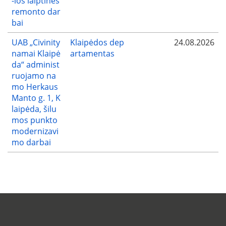
-ios laiptinės
remonto dar
bai
UAB „Civinity
Klaipėdos dep
24.08.2026
namai Klaipė
artamentas
da“ administ
ruojamo na
mo Herkaus
Manto g. 1, K
laipėda, šilu
mos punkto
modernizavi
mo darbai