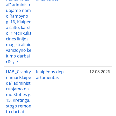
ai“ administr
uojamo nam
o Rambyno
g. 16, Klaipėd
a šalto, karšt
o ir recirkulia
cinės linijos
magistralinio
vamzdyno ke
itimo darbai
rūsyje
UAB „Civinity
Klaipėdos dep
12.08.2026
namai Klaipė
artamentas
da“ administ
ruojamo na
mo Stoties g.
15, Kretinga,
stogo remon
to darbai