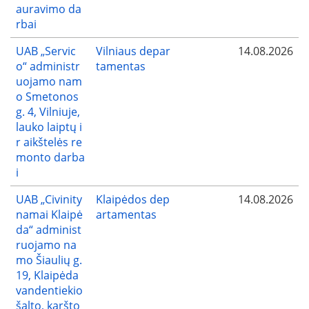
auravimo da
rbai
UAB „Servic
Vilniaus depar
14.08.2026
o“ administr
tamentas
uojamo nam
o Smetonos
g. 4, Vilniuje,
lauko laiptų i
r aikštelės re
monto darba
i
UAB „Civinity
Klaipėdos dep
14.08.2026
namai Klaipė
artamentas
da“ administ
ruojamo na
mo Šiaulių g.
19, Klaipėda
vandentiekio
šalto, karšto