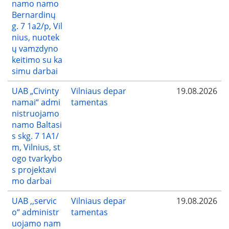
namo namo
Bernardinų
g. 7 1a2/p, Vil
nius, nuotek
ų vamzdyno
keitimo su ka
simu darbai
UAB „Civinty
Vilniaus depar
19.08.2026
namai“ admi
tamentas
nistruojamo
namo Baltasi
s skg. 7 1A1/
m, Vilnius, st
ogo tvarkybo
s projektavi
mo darbai
UAB ,,servic
Vilniaus depar
19.08.2026
o“ administr
tamentas
uojamo nam