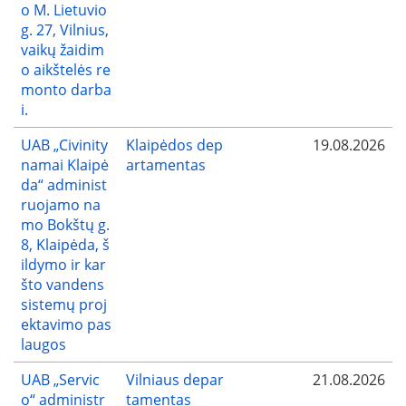
o M. Lietuvio
g. 27, Vilnius,
vaikų žaidim
o aikštelės re
monto darba
i.
UAB „Civinity
Klaipėdos dep
19.08.2026
namai Klaipė
artamentas
da“ administ
ruojamo na
mo Bokštų g.
8, Klaipėda, š
ildymo ir kar
što vandens
sistemų proj
ektavimo pas
laugos
UAB „Servic
Vilniaus depar
21.08.2026
o“ administr
tamentas