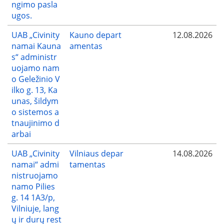
ngimo pasla
ugos.
UAB „Civinity
Kauno depart
12.08.2026
namai Kauna
amentas
s“ administr
uojamo nam
o Geležinio V
ilko g. 13, Ka
unas, šildym
o sistemos a
tnaujinimo d
arbai
UAB „Civinity
Vilniaus depar
14.08.2026
namai“ admi
tamentas
nistruojamo
namo Pilies
g. 14 1A3/p,
Vilniuje, lang
ų ir durų rest