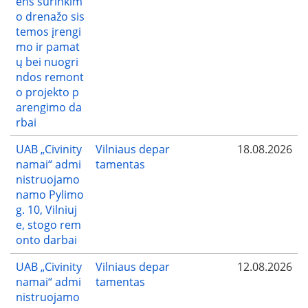
ens surinkim
o drenažo sis
temos įrengi
mo ir pamat
ų bei nuogri
ndos remont
o projekto p
arengimo da
rbai
UAB „Civinity
Vilniaus depar
18.08.2026
namai“ admi
tamentas
nistruojamo
namo Pylimo
g. 10, Vilniuj
e, stogo rem
onto darbai
UAB „Civinity
Vilniaus depar
12.08.2026
namai“ admi
tamentas
nistruojamo