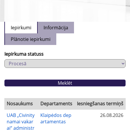
Iepirkumi
Informācija
Plānotie iepirkumi
Iepirkuma statuss
Nosaukums
Departaments
Iesniegšanas termiņš
UAB „Civinity
Klaipėdos dep
26.08.2026
namai vakar
artamentas
ai“ administr