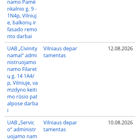
namo Pamė
nkalnio g. 9 -
1N4p, Vilniuj
e, balkonų ir
fasado remo
nto darbai
UAB „Civinity
Vilniaus depar
12.08.2026
namai“ admi
tamentas
nistruojamo
namo Filaret
ų g. 14 1A4/
p, Vilniuje, va
mzdyno keiti
mo rūsio pat
alpose darba
i
UAB „Servic
Vilniaus depar
10.08.2026
o“ administr
tamentas
uojamo nam