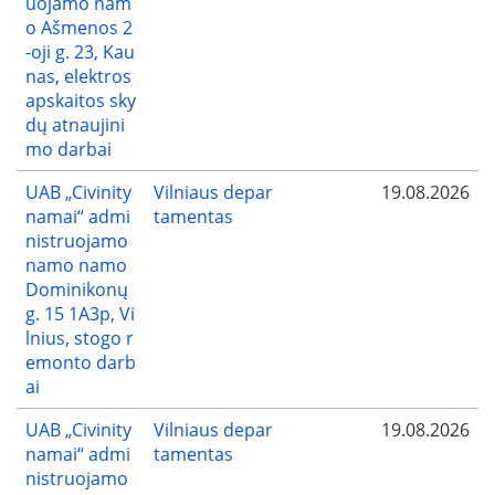
uojamo nam
o Ašmenos 2
-oji g. 23, Kau
nas, elektros
apskaitos sky
dų atnaujini
mo darbai
UAB „Civinity
Vilniaus depar
19.08.2026
namai“ admi
tamentas
nistruojamo
namo namo
Dominikonų
g. 15 1A3p, Vi
lnius, stogo r
emonto darb
ai
UAB „Civinity
Vilniaus depar
19.08.2026
namai“ admi
tamentas
nistruojamo