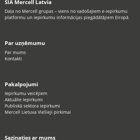
SIA Mercell Latvia
Daļa no Mercell grupas – viens no vadošajiem e-iepirkumu
platformu un iepirkumu informācijas piegādātājiem Eiropā.
Par uzņēmumu
Par mums
Kontakti
Pakalpojumi
Iepirkumu veicējiem
Aktuālie Iepirkumi
Publiskā sektora iepirkumi
Mercell Lietuva Viešieji pirkimai
Sazinaties ar mums