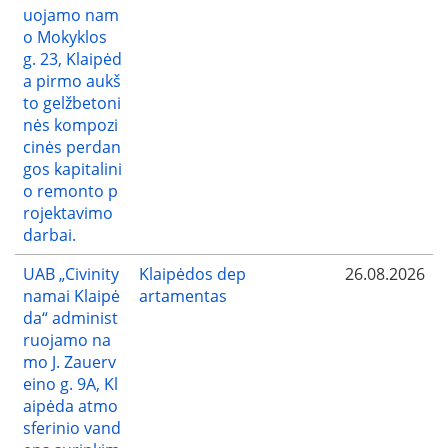
uojamo nam
o Mokyklos
g. 23, Klaipėd
a pirmo aukš
to gelžbetoni
nės kompozi
cinės perdan
gos kapitalini
o remonto p
rojektavimo
darbai.
UAB „Civinity
Klaipėdos dep
26.08.2026
namai Klaipė
artamentas
da“ administ
ruojamo na
mo J. Zauerv
eino g. 9A, Kl
aipėda atmo
sferinio vand