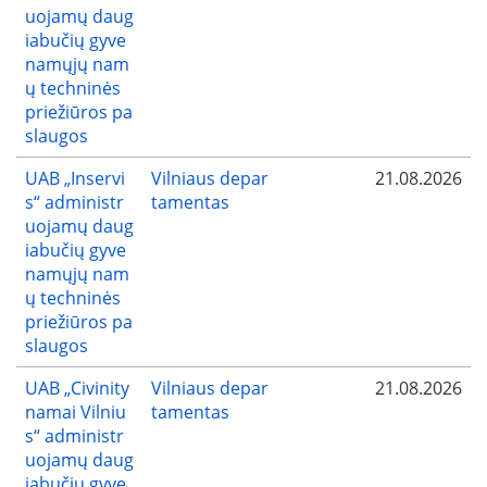
uojamų daug
iabučių gyve
namųjų nam
ų techninės
priežiūros pa
slaugos
UAB „Inservi
Vilniaus depar
21.08.2026
s“ administr
tamentas
uojamų daug
iabučių gyve
namųjų nam
ų techninės
priežiūros pa
slaugos
UAB „Civinity
Vilniaus depar
21.08.2026
namai Vilniu
tamentas
s“ administr
uojamų daug
iabučių gyve