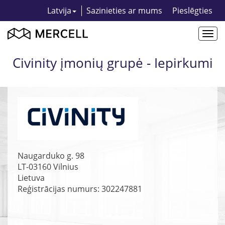
Latvija
Sazinieties ar mums
Pieslēgties
Togg
navi
Civinity įmonių grupė - Iepirkumi
Naugarduko g. 98
LT-03160
Vilnius
Lietuva
Reģistrācijas numurs: 302247881