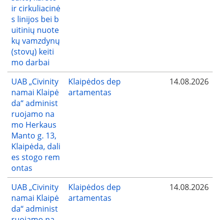
ir cirkuliacinė
s linijos bei b
uitinių nuote
kų vamzdynų
(stovų) keiti
mo darbai
UAB „Civinity
Klaipėdos dep
14.08.2026
namai Klaipė
artamentas
da“ administ
ruojamo na
mo Herkaus
Manto g. 13,
Klaipėda, dali
es stogo rem
ontas
UAB „Civinity
Klaipėdos dep
14.08.2026
namai Klaipė
artamentas
da“ administ
ruojamo na