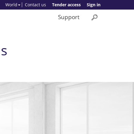
World
Contact us
Tender access
Sign in
Support
as