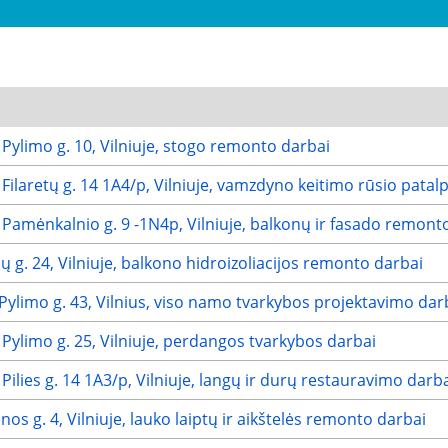
ylimo g. 10, Vilniuje, stogo remonto darbai
laretų g. 14 1A4/p, Vilniuje, vamzdyno keitimo rūsio patal
amėnkalnio g. 9 -1N4p, Vilniuje, balkonų ir fasado remont
g. 24, Vilniuje, balkono hidroizoliacijos remonto darbai
limo g. 43, Vilnius, viso namo tvarkybos projektavimo dar
ylimo g. 25, Vilniuje, perdangos tvarkybos darbai
lies g. 14 1A3/p, Vilniuje, langų ir durų restauravimo darb
g. 4, Vilniuje, lauko laiptų ir aikštelės remonto darbai