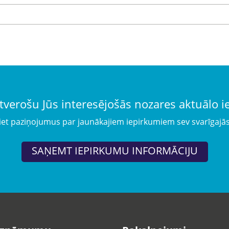
tverošu Jūs interesējošās nozares aktuālo 
iet paziņojumus par jaunākajiem iepirkumiem sev svarīgajā
SAŅEMT IEPIRKUMU INFORMĀCIJU