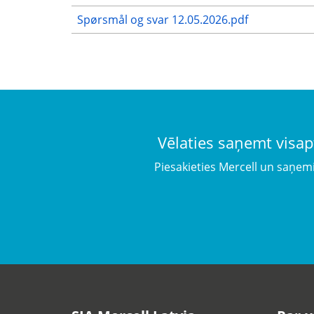
Spørsmål og svar 12.05.2026.pdf
Vēlaties saņemt visap
Piesakieties Mercell un saņem