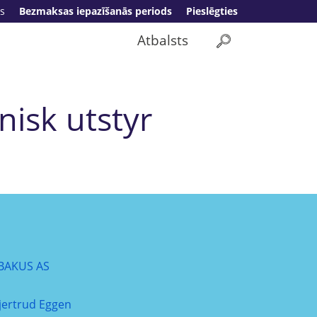
s
Bezmaksas iepazīšanās periods
Pieslēgties
Atbalsts
nisk utstyr
BAKUS AS
jertrud Eggen