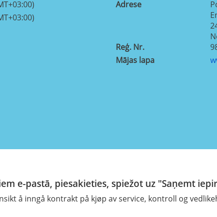
MT+03:00)
Adrese
P
E
MT+03:00)
2
N
Reģ. Nr.
9
Mājas lapa
w
em e-pastā, piesakieties, spiežot uz "Saņemt iepi
ensikt å inngå kontrakt på kjøp av service, kontroll og vedlik