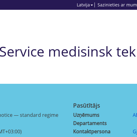
Latvija
Sazinieties ar mum
ervice medisinsk tek
Pasūtītājs
notice — standard regime
Uzņēmums
A
Departaments
MT+03:00)
Kontaktpersona
G