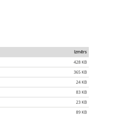
Izmērs
428 KB
365 KB
24 KB
83 KB
23 KB
89 KB