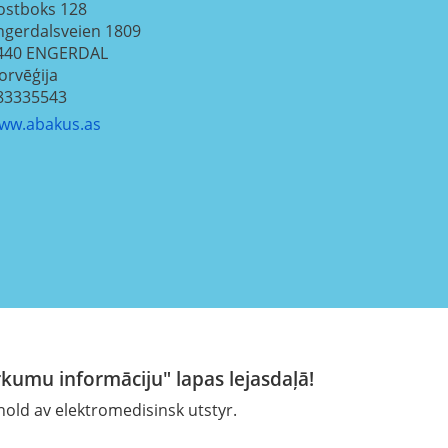
ostboks 128
ngerdalsveien 1809
440
ENGERDAL
orvēģija
83335543
ww.abakus.as
rkumu informāciju" lapas lejasdaļā!
ehold av elektromedisinsk utstyr.