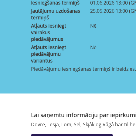
Iesniegšanas termiņš
01.06.2026 13:00 (G
Jautājumu uzdošanas
25.05.2026 13:00 (G
termiņš
Atļauts iesniegt
Nē
vairākus
piedāvājumus
Atļauts iesniegt
Nē
piedāvājumu
variantus
Piedāvājumu iesniegšanas termiņš ir beidzies.
Lai saņemtu informāciju par iepirkumi
Dovre, Lesja, Lom, Sel, Skjåk og Vågå har til h