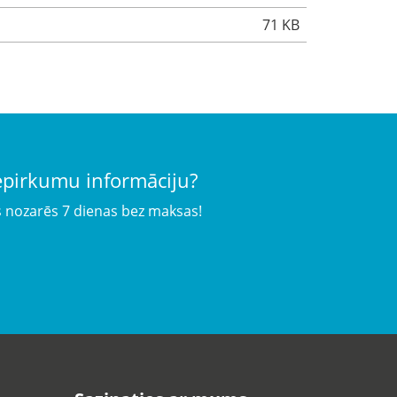
71 KB
iepirkumu informāciju?
s nozarēs 7 dienas bez maksas!