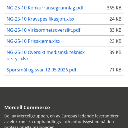
NG-25-10 Konkurransegrunnlag.pdf
365 KB
NG-25-10 Kravspesifikasjon.xlsx
24 KB
NG-25-10 Virksomhetsoversikt.pdf
83 KB
NG-25-10 Prisskjema.xlsx
23 KB
NG-25-10 Oversikt medisinsk teknisk
89 KB
utstyr.xlsx
Spørsmål og svar 12.05.2026.pdf
71 KB
Mercell Commerce
Del av Mercellgruppen, en av Europas ledande leverantörer
av elektroniska upphandlings- och anbudssystem på den
professionella marknaden.