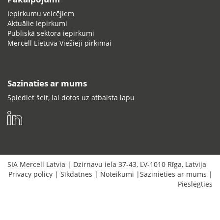
Iepirkumu veicējiem
Aktuālie Iepirkumi
Publiskā sektora iepirkumi
Mercell Lietuva Viešieji pirkimai
Sazinaties ar mums
Spiediet šeit, lai dotos uz atbalsta lapu
SIA Mercell Latvia
|
Dzirnavu iela 37-43
,
LV-1010
Rīga
,
Latvija
Privacy policy
|
Sīkdatnes
|
Noteikumi
|
Sazinieties ar mums
|
Pieslēgties