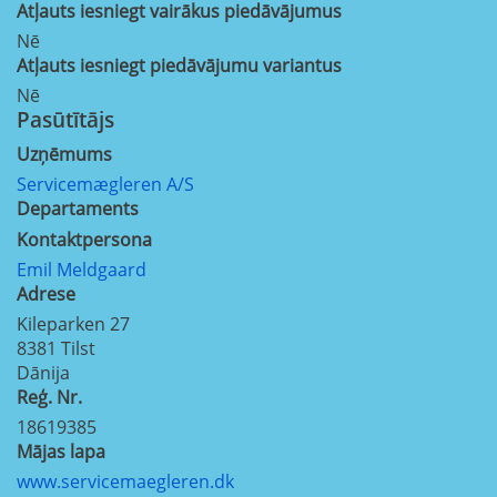
Atļauts iesniegt vairākus piedāvājumus
Nē
Atļauts iesniegt piedāvājumu variantus
Nē
Pasūtītājs
Uzņēmums
Servicemægleren A/S
Departaments
Kontaktpersona
Emil Meldgaard
Adrese
Kileparken 27
8381
Tilst
Dānija
Reģ. Nr.
18619385
Mājas lapa
www.servicemaegleren.dk