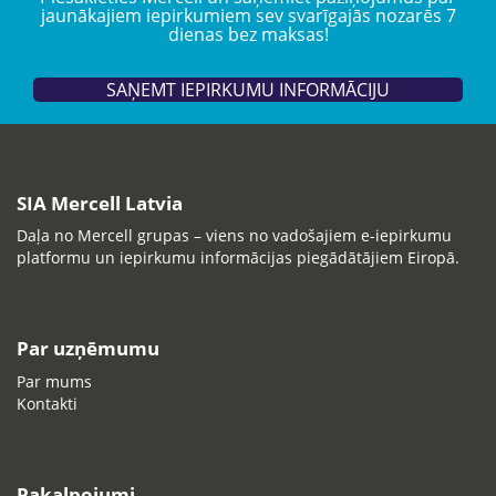
jaunākajiem iepirkumiem sev svarīgajās nozarēs 7
dienas bez maksas!
SAŅEMT IEPIRKUMU INFORMĀCIJU
SIA Mercell Latvia
Daļa no Mercell grupas – viens no vadošajiem e-iepirkumu
platformu un iepirkumu informācijas piegādātājiem Eiropā.
Par uzņēmumu
Par mums
Kontakti
Pakalpojumi