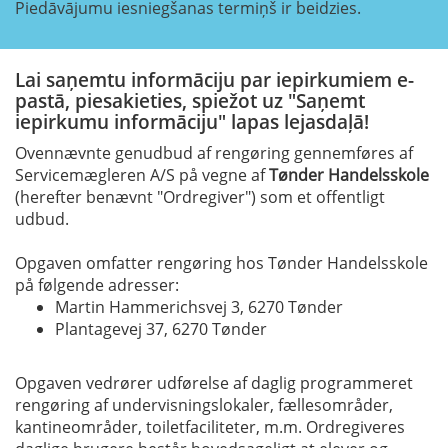
Piedāvājumu iesniegšanas termiņš ir beidzies.
Lai saņemtu informāciju par iepirkumiem e-
pastā, piesakieties, spiežot uz "Saņemt
iepirkumu informāciju" lapas lejasdaļā!
Ovennævnte genudbud af rengøring gennemføres af
Servicemægleren A/S på vegne af
Tønder Handelsskole
(herefter benævnt "Ordregiver") som et offentligt
udbud.
Opgaven omfatter rengøring hos Tønder Handelsskole
på følgende adresser:
Martin Hammerichsvej 3, 6270 Tønder
Plantagevej 37, 6270 Tønder
Opgaven vedrører udførelse af daglig programmeret
rengøring af undervisningslokaler, fællesområder,
kantineområder, toiletfaciliteter, m.m. Ordregiveres