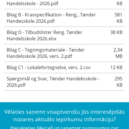
Handelsskole - 2026.pdf
KB
Bilag B - Kravspecifikation - Reng., Tønder
581
Handesskole 2026.pdf
KB
Bilag D - Tilbudslister Reng. Tønder
38 KB
Handelsskole 2026.xlsx
Bilag C - Tegningsmateriale - Tønder
2,34
Handelsskole 2026, vers. 2.pdf
MB
Bilag C1 - Lokalefortegnelse, vers. 2.csv
12 KB
Spørgsmål og Svar, Tønder Handeksskole -
295
2026.pdf
KB
Vēlaties saņemt visaptverošu Jūs interesējošās
nozares aktuālo iepirkumu informāciju?
Piesakieties Mercell un saņemiet paziņojumus par