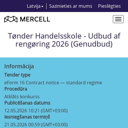
Latvija
Sazinieties ar mums
Pieslēgties
Togg
navi
Tønder Handelsskole - Udbud af
rengøring 2026 (Genudbud)
Informācija
Tender type
eForm 16 Contract notice — standard regime
Procedūra
Atklāts konkurss
Publicēšanas datums
12.05.2026 10:21 (GMT+03:00)
Iesniegšanas termiņš
21.05.2026 00:59 (GMT+03:00)