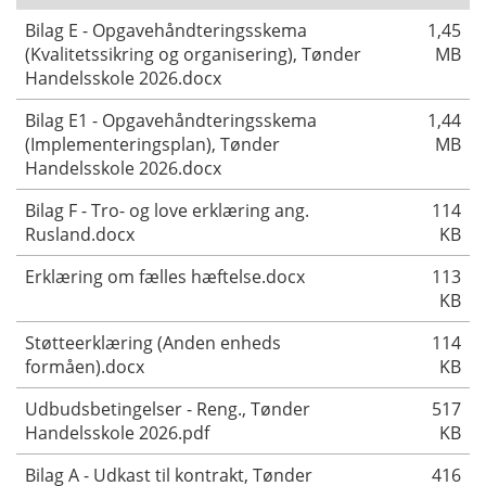
Bilag E - Opgavehåndteringsskema
1,45
(Kvalitetssikring og organisering), Tønder
MB
Handelsskole 2026.docx
Bilag E1 - Opgavehåndteringsskema
1,44
(Implementeringsplan), Tønder
MB
Handelsskole 2026.docx
Bilag F - Tro- og love erklæring ang.
114
Rusland.docx
KB
Erklæring om fælles hæftelse.docx
113
KB
Støtteerklæring (Anden enheds
114
formåen).docx
KB
Udbudsbetingelser - Reng., Tønder
517
Handelsskole 2026.pdf
KB
Bilag A - Udkast til kontrakt, Tønder
416