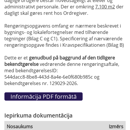
daglige brugere består hovedsageligt at elever og
administrativt personale. Der er omkring
7.1
00 m2
der
dagligt skal gøres rent hos Ordregiver.
Rengøringsopgavens omfang er nærmere beskrevet i
bygnings- og lokalefortegnelser med tilhørende
tegninger (Bilag C og C1). Specificering af nærværende
rengøringsopgave findes i Kravspecifikationen (Bilag B)
Dette er et
genudbud på baggrund af den tidligere
bekendtgørelse
vedrørende denne rengøringsaftale,
med bekendtgørelsesID:
544dacc8-8be8-443d-8a4e-6e0f680b985c og
bekendtgørelses nr. 129029-2026.
Iepirkuma dokumentācija
Nosaukums
Izmērs