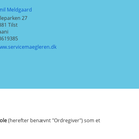
mil Meldgaard
ileparken 27
381
Tilst
aani
8619385
ww.servicemaegleren.dk
ole
(herefter benævnt "Ordregiver") som et