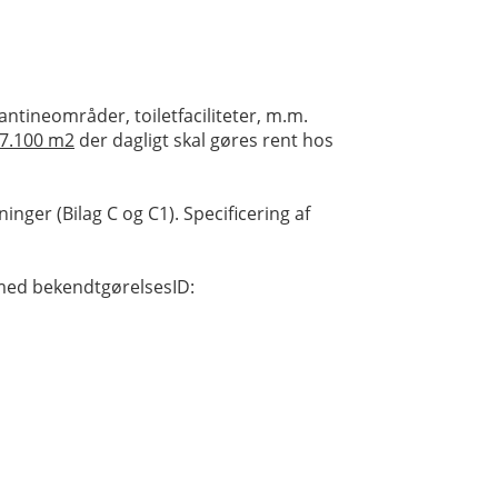
tineområder, toiletfaciliteter, m.m.
7.1
00 m2
der dagligt skal gøres rent hos
ger (Bilag C og C1). Specificering af
med bekendtgørelsesID: