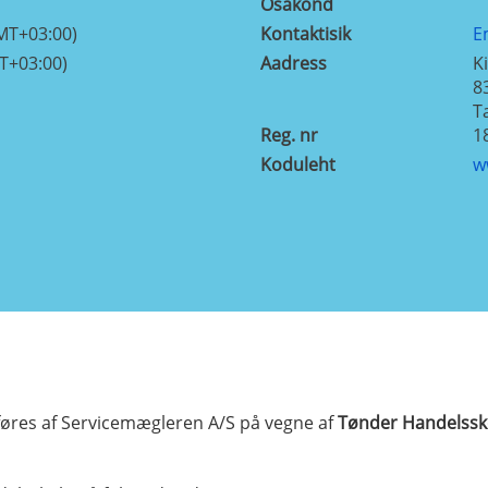
Osakond
MT+03:00)
Kontaktisik
E
T+03:00)
Aadress
K
8
T
Reg. nr
1
Koduleht
w
res af Servicemægleren A/S på vegne af
Tønder Handelssk