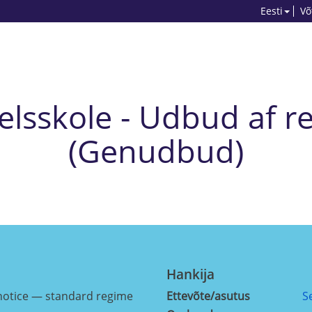
Eesti
Võ
lsskole - Udbud af r
(Genudbud)
Hankija
notice — standard regime
Ettevõte/asutus
S