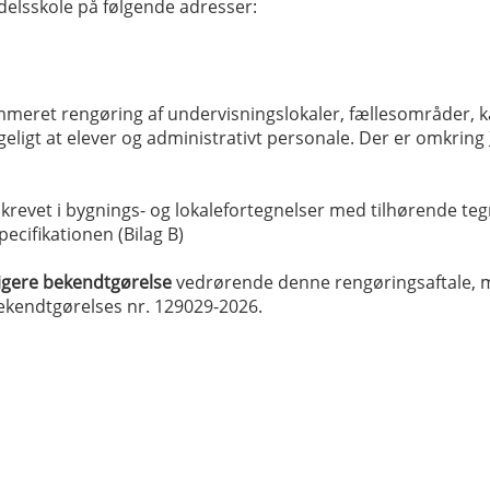
elsskole på følgende adresser:
meret rengøring af undervisningslokaler, fællesområder, kan
eligt at elever og administrativt personale. Der er omkring
et i bygnings- og lokalefortegnelser med tilhørende tegnin
cifikationen (Bilag B)
igere bekendtgørelse
vedrørende denne rengøringsaftale, 
kendtgørelses nr. 129029-2026.