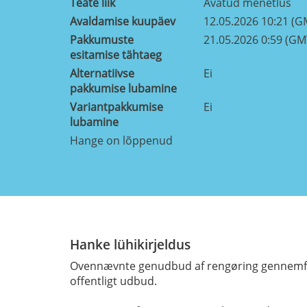
Teate liik
Avatud menetlus
Avaldamise kuupäev
12.05.2026 10:21 (G
Pakkumuste
21.05.2026 0:59 (GM
esitamise tähtaeg
Alternatiivse
Ei
pakkumise lubamine
Variantpakkumise
Ei
lubamine
Hange on lõppenud
Hanke lühikirjeldus
Ovennævnte genudbud af rengøring gennemfø
offentligt udbud.