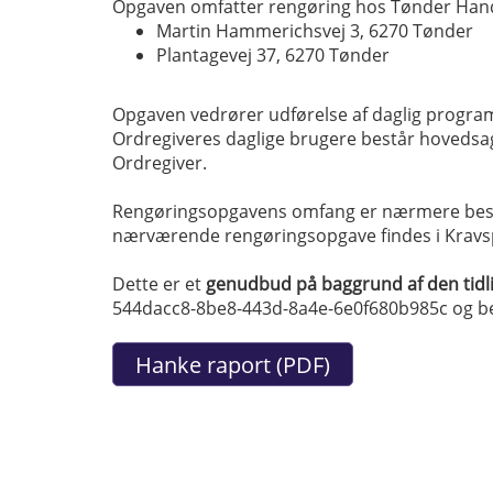
Opgaven omfatter rengøring hos Tønder Hand
Martin Hammerichsvej 3, 6270 Tønder
Plantagevej 37, 6270 Tønder
Opgaven vedrører udførelse af daglig program
Ordregiveres daglige brugere består hovedsag
Ordregiver.
Rengøringsopgavens omfang er nærmere beskrev
nærværende rengøringsopgave findes i Kravspe
Dette er et
genudbud på baggrund af den tidl
544dacc8-8be8-443d-8a4e-6e0f680b985c og be