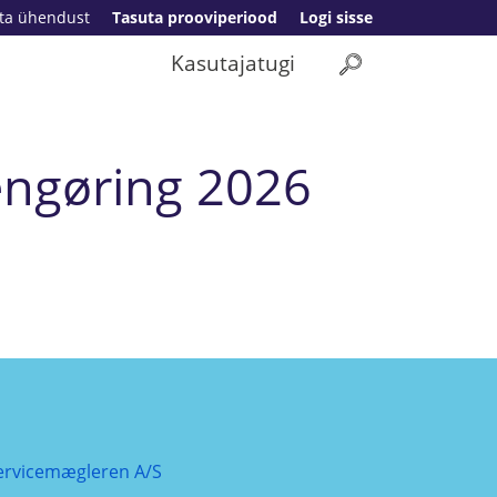
ta ühendust
Tasuta prooviperiood
Logi sisse
Kasutajatugi
engøring 2026
ervicemægleren A/S