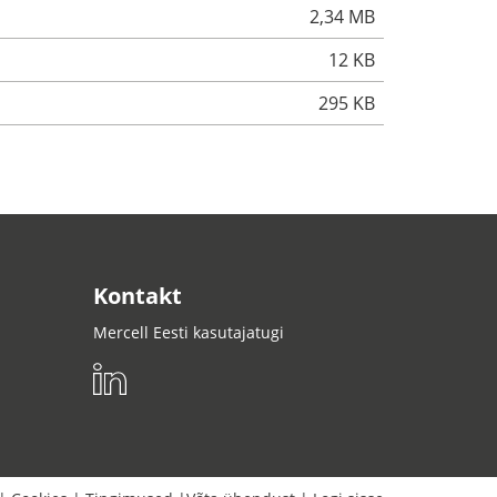
2,34 MB
12 KB
295 KB
Kontakt
Mercell Eesti kasutajatugi