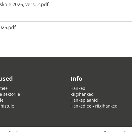
kole 2026, vers. 2.pdf
026.pdf
used
Info
tele
Hanked
e sektorile
Riigihanked
le
Hankeplaanid
ühistule
Hanked.ee - riigihanked