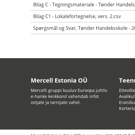
Bilag C - Tegningsmateriale - Tønder Handelss
Bilag C1 - Lokalefortegnelse, vers. 2.csv
Spørgsmål og Svar, Tønder Handeksskole - 2
Mercell Estonia OÜ
Teen
Mercelli gruppi kuuluv Euroopa juhtiv
Ettevõte
e-hanke keskkond vahendab infot
Avalikul
ostjate ja tarnijate vahel.
Eraisiku
Korteri