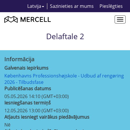
Latvija
Sazinieties ar mums
Pieslēgties
Togg
navi
Delaftale 2
Informācija
Galvenais iepirkums
Københavns Professionshøjskole - Udbud af rengøring
2026 - Tilbudsfase
Publicēšanas datums
05.05.2026 14:10 (GMT+03:00)
Iesniegšanas termiņš
12.05.2026 13:00 (GMT+03:00)
Atļauts iesniegt vairākus piedāvājumus
Nē