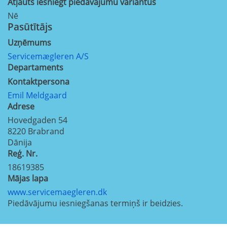
Atļauts iesniegt piedāvājumu variantus
Nē
Pasūtītājs
Uzņēmums
Servicemægleren A/S
Departaments
Kontaktpersona
Emil Meldgaard
Adrese
Hovedgaden 54
8220
Brabrand
Dānija
Reģ. Nr.
18619385
Mājas lapa
www.servicemaegleren.dk
Piedāvājumu iesniegšanas termiņš ir beidzies.