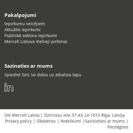
Pakalpojumi
Iepirkumu veicējiem
Aktuālie Iepirkumi
Publiskā sektora iepirkumi
Mercell Lietuva Viešieji pirkimai
Sazinaties ar mums
Spiediet šeit, lai dotos uz atbalsta lapu
SIA Mercell Latvia
|
Dzirnavu iela 37-43
,
LV-1010
Rīga
,
Latvija
Privacy policy
|
Sīkdatnes
|
Noteikumi
|
Sazinieties ar mums
|
Pieslēgties