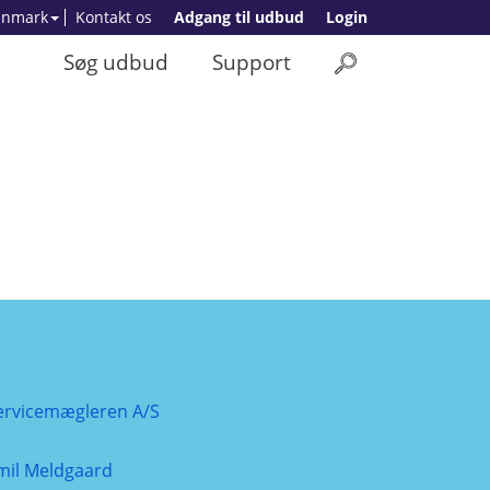
anmark
Kontakt os
Adgang til udbud
Login
Søg udbud
Support
ervicemægleren A/S
mil Meldgaard