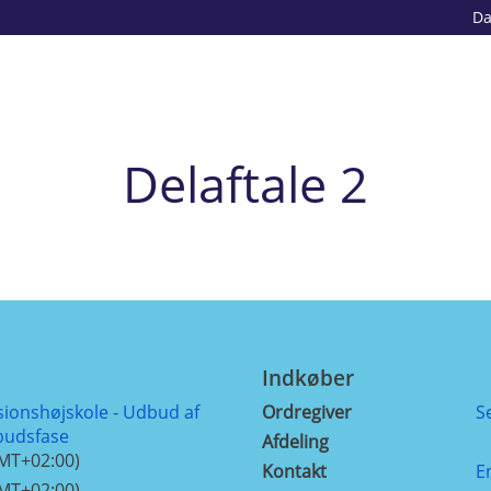
D
Delaftale 2
Indkøber
ionshøjskole - Udbud af
Ordregiver
S
lbudsfase
Afdeling
GMT+02:00)
Kontakt
E
GMT+02:00)