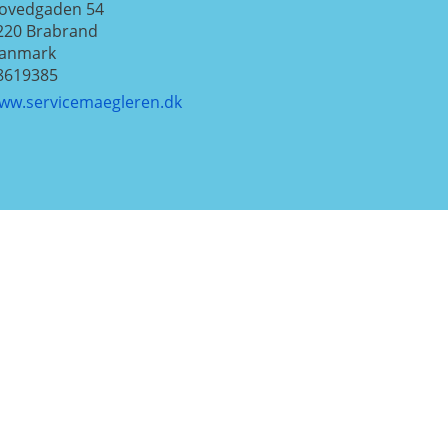
ovedgaden 54
220
Brabrand
anmark
8619385
ww.servicemaegleren.dk