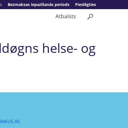
s
Bezmaksas iepazīšanās periods
Pieslēgties
Atbalsts
ldøgns helse- og
BAKUS AS