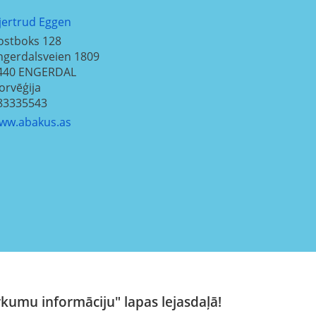
jertrud Eggen
ostboks 128
ngerdalsveien 1809
440
ENGERDAL
orvēģija
83335543
ww.abakus.as
rkumu informāciju" lapas lejasdaļā!