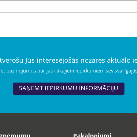
tverošu Jūs interesējošās nozares aktuālo 
iet paziņojumus par jaunākajiem iepirkumiem sev svarīgajā
SAŅEMT IEPIRKUMU INFORMĀCIJU
uzņēmumu
Pakalpojumi