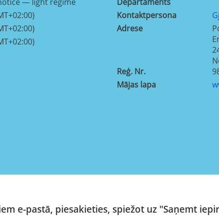
otice — light regime
Departaments
MT+02:00)
Kontaktpersona
G
MT+02:00)
Adrese
P
E
MT+02:00)
2
N
Reģ. Nr.
9
Mājas lapa
w
em e-pastā, piesakieties, spiežot uz "Saņemt iepi