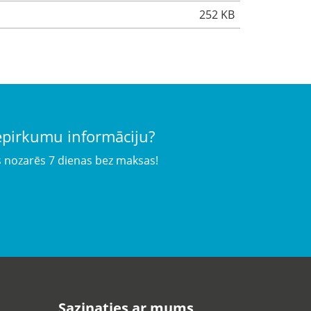
252 KB
iepirkumu informāciju?
s nozarēs 7 dienas bez maksas!
Sazinaties ar mums