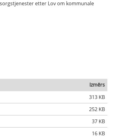
omsorgstjenester etter Lov om kommunale
Izmērs
313 KB
252 KB
37 KB
16 KB