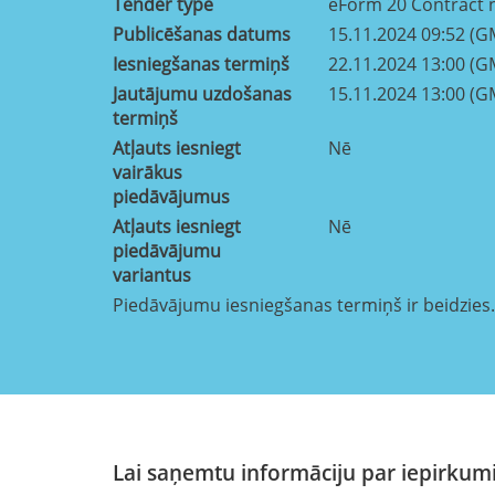
Tender type
eForm 20 Contract n
Publicēšanas datums
15.11.2024 09:52 (G
Iesniegšanas termiņš
22.11.2024 13:00 (G
Jautājumu uzdošanas
15.11.2024 13:00 (G
termiņš
Atļauts iesniegt
Nē
vairākus
piedāvājumus
Atļauts iesniegt
Nē
piedāvājumu
variantus
Piedāvājumu iesniegšanas termiņš ir beidzies.
Lai saņemtu informāciju par iepirkumi