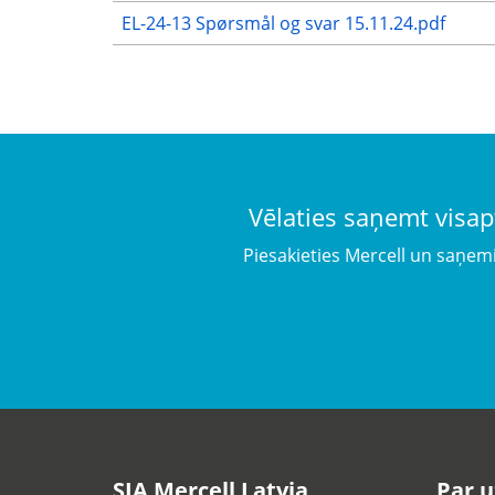
EL-24-13 Spørsmål og svar 15.11.24.pdf
Vēlaties saņemt visap
Piesakieties Mercell un saņem
SIA Mercell Latvia
Par 