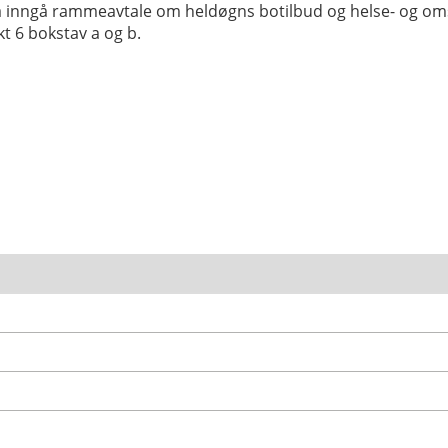
kt å inngå rammeavtale om heldøgns botilbud og helse- og 
kt 6 bokstav a og b.