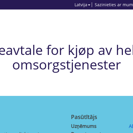
Latvija
Sazinieties ar mum
vtale for kjøp av he
omsorgstjenester
Pasūtītājs
Uzņēmums
A