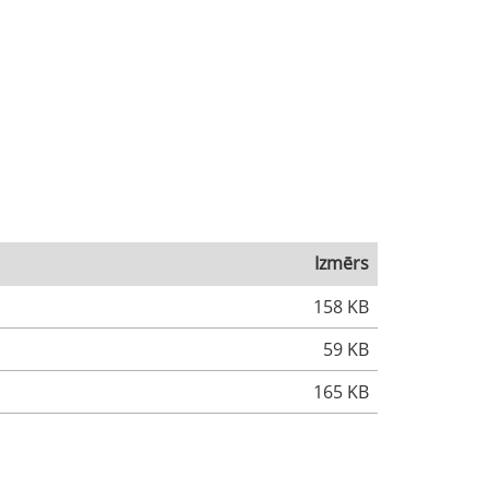
Izmērs
158 KB
59 KB
165 KB