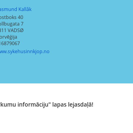
asmund Kallåk
ostboks 40
ollbugata 7
811
VADSØ
orvēģija
16879067
ww.sykehusinnkjop.no
rkumu informāciju" lapas lejasdaļā!