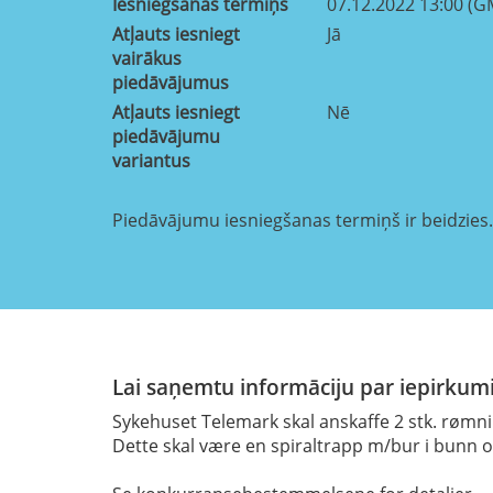
Iesniegšanas termiņš
07.12.2022 13:00 (G
Atļauts iesniegt
Jā
vairākus
piedāvājumus
Atļauts iesniegt
Nē
piedāvājumu
variantus
Piedāvājumu iesniegšanas termiņš ir beidzies.
Lai saņemtu informāciju par iepirkumi
Sykehuset Telemark skal anskaffe 2 stk. rømnin
Dette skal være en spiraltrapp m/bur i bunn og 