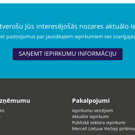
tverošu Jūs interesējošās nozares aktuālo 
iet paziņojumus par jaunākajiem iepirkumiem sev svarīgajā
SAŅEMT IEPIRKUMU INFORMĀCIJU
uzņēmumu
Pakalpojumi
ms
Iepirkumu veicējiem
i
Aktuālie Iepirkumi
Publiskā sektora iepirkumi
Mercell Lietuva Viešieji pirkima