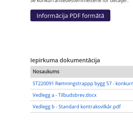
Se konkurransebestemmelsene for detaljer.
Iepirkuma dokumentācija
Nosaukums
ST220091 Rømningstrappp bygg 57 - konkur
Vedlegg a - Tilbudsbrev.docx
Vedlegg b - Standard kontraksvilkår.pdf