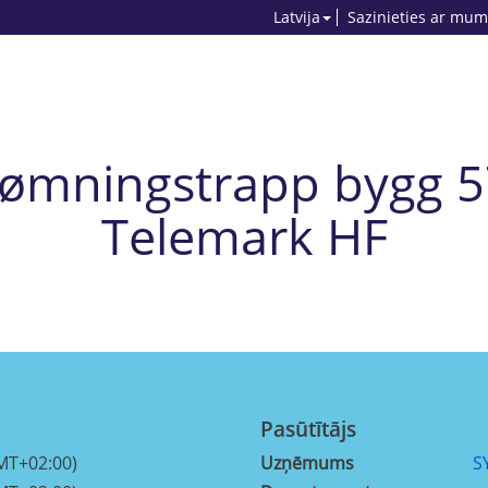
Latvija
Sazinieties ar mum
ømningstrapp bygg 5
Telemark HF
Pasūtītājs
MT+02:00)
Uzņēmums
S