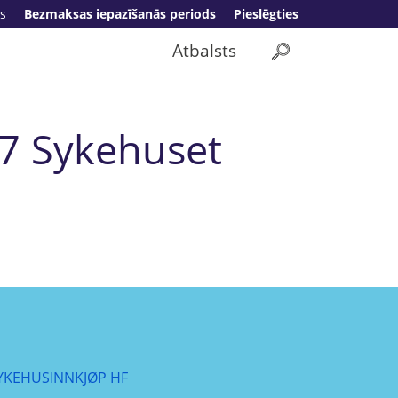
s
Bezmaksas iepazīšanās periods
Pieslēgties
Atbalsts
7 Sykehuset
YKEHUSINNKJØP HF