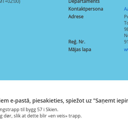
MT+02:00)
Departaments
Kontaktpersona
A
Adrese
P
T
9
N
Reģ. Nr.
9
Mājas lapa
w
em e-pastā, piesakieties, spiežot uz "Saņemt iepi
gstrapp til bygg 57 i Skien.
dør, slik at dette blir «en veis» trapp.