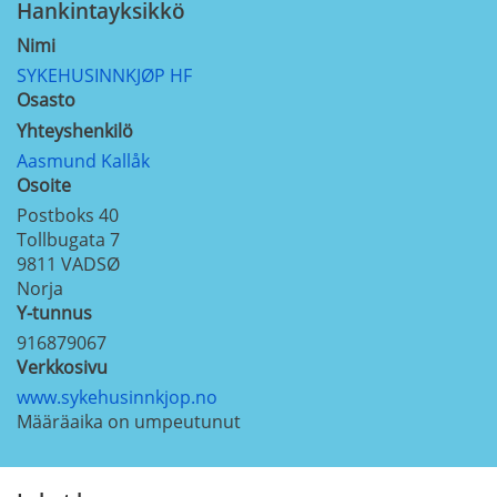
Hankintayksikkö
Nimi
SYKEHUSINNKJØP HF
Osasto
Yhteyshenkilö
Aasmund Kallåk
Osoite
Postboks 40
Tollbugata 7
9811
VADSØ
Norja
Y-tunnus
916879067
Verkkosivu
www.sykehusinnkjop.no
Määräaika on umpeutunut