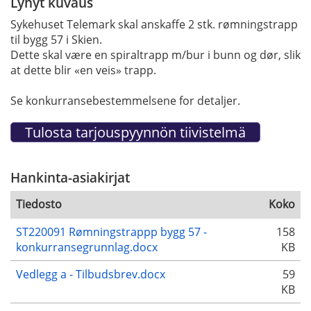
Lyhyt kuvaus
Sykehuset Telemark skal anskaffe 2 stk. rømningstrapp
til bygg 57 i Skien.
Dette skal være en spiraltrapp m/bur i bunn og dør, slik
at dette blir «en veis» trapp.
Se konkurransebestemmelsene for detaljer.
Hankinta-asiakirjat
Tiedosto
Koko
ST220091 Rømningstrappp bygg 57 -
158
konkurransegrunnlag.docx
KB
Vedlegg a - Tilbudsbrev.docx
59
KB