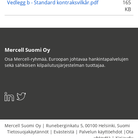
Vedlegg b - Standard kontraksvilkår.pdf
165
KB
Mercell Suomi Oy
Osa Mercell-ryhmää, Euroopan johtavaa hankintapalvelujen
sekä sähköisen kilpailutusjärjestelman tuottajaa.
Mercell Suomi Oy
|
Runeberginkatu 5
,
00100
Helsinki
,
Suomi
Tietosuojakäytännöt
|
Evästeistä
|
Palvelun käyttöehdot
|
Ota
yhteyttä
|
Kirjaudu