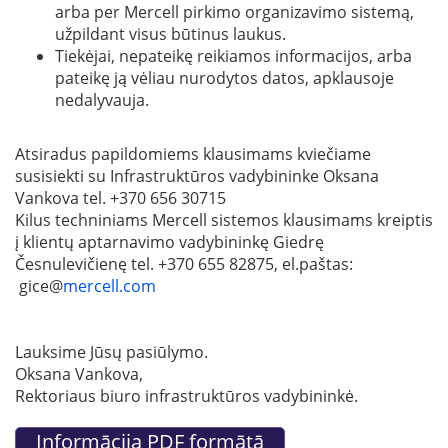
arba per Mercell pirkimo organizavimo sistemą,
užpildant visus būtinus laukus.
Tiekėjai, nepateikę reikiamos informacijos, arba
pateikę ją vėliau nurodytos datos, apklausoje
nedalyvauja.
Atsiradus papildomiems klausimams kviečiame
susisiekti su Infrastruktūros vadybininke Oksana
Vankova tel. +370 656 30715
Kilus techniniams Mercell sistemos klausimams kreiptis
į klientų aptarnavimo vadybininkę Giedrę
Česnulevičienę tel. +370 655 82875, el.paštas:
gice@
mercell.com
Lauksime Jūsų pasiūlymo.
Oksana Vankova,
Rektoriaus biuro infrastruktūros vadybininkė.