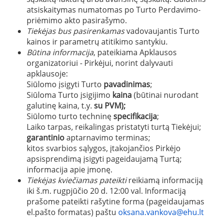
atsiskaitymas numatomas po Turto Perdavimo-
priėmimo akto pasirašymo.
Tiekėjas bus pasirenkamas
vadovaujantis Turto
kainos ir parametrų atitikimo santykiu.
Būtina informacija
, pateikiama Apklausos
organizatoriui - Pirkėjui, norint dalyvauti
apklausoje:
Siūlomo įsigyti Turto
pavadinimas
;
Siūloma Turto įsigijimo
kaina
(būtinai nurodant
galutinę kaina, t.y.
su PVM);
Siūlomo turto techninę
specifikacija
;
Laiko tarpas, reikalingas pristatyti turtą Tiekėjui;
garantinio
aptarnavimo terminas;
kitos svarbios sąlygos, įtakojančios Pirkėjo
apsisprendimą įsigyti pageidaujamą Turtą;
informacija apie įmonę.
Tiekėjas kviečiamas pateikti
reikiamą informaciją
iki š.m. rugpjūčio 20 d. 12:00 val. Informaciją
prašome pateikti rašytine forma (pageidaujamas
el.pašto formatas) paštu
oksana.vankova@ehu.lt