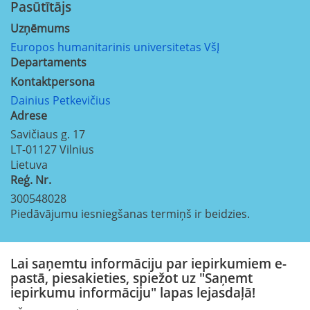
Pasūtītājs
Uzņēmums
Europos humanitarinis universitetas VšĮ
Departaments
Kontaktpersona
Dainius Petkevičius
Adrese
Savičiaus g. 17
LT-01127
Vilnius
Lietuva
Reģ. Nr.
300548028
Piedāvājumu iesniegšanas termiņš ir beidzies.
Lai saņemtu informāciju par iepirkumiem e-
pastā, piesakieties, spiežot uz "Saņemt
iepirkumu informāciju" lapas lejasdaļā!