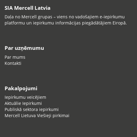
SIA Mercell Latvia
Daļa no Mercell grupas – viens no vadošajiem e-iepirkumu
platformu un iepirkumu informācijas piegādātājiem Eiropā.
Par uzņēmumu
Par mums
Kontakti
Pakalpojumi
Iepirkumu veicējiem
Aktuālie Iepirkumi
Publiskā sektora iepirkumi
Mercell Lietuva Viešieji pirkimai