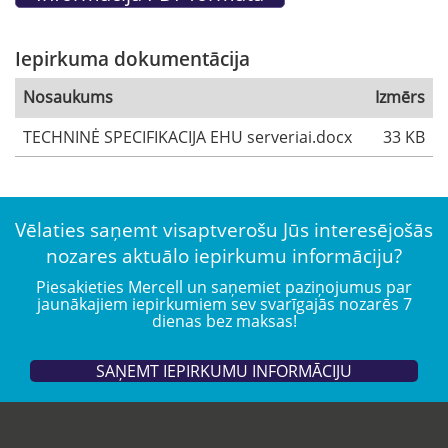
Iepirkuma dokumentācija
Nosaukums
Izmērs
TECHNINĖ SPECIFIKACIJA EHU serveriai.docx
33 KB
Vēlaties saņemt visaptverošu Jūs interesējošās
nozares aktuālo iepirkumu informāciju?
Piesakieties Mercell un saņemiet paziņojumus par
jaunākajiem iepirkumiem sev svarīgajās nozarēs 7
dienas bez maksas!
SAŅEMT IEPIRKUMU INFORMĀCIJU