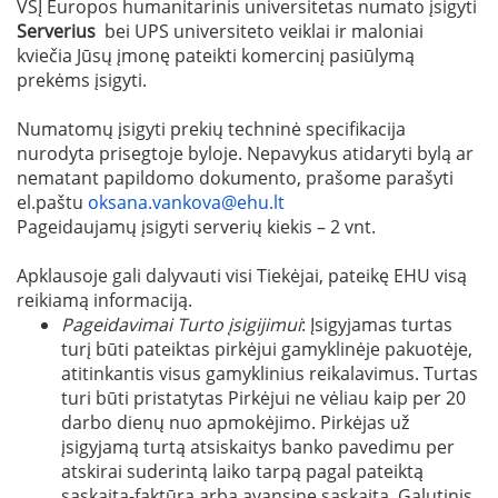
VŠĮ Europos humanitarinis universitetas numato įsigyti
Serverius
bei UPS universiteto veiklai ir maloniai
kviečia Jūsų įmonę pateikti komercinį pasiūlymą
prekėms įsigyti.
Numatomų įsigyti prekių techninė specifikacija
nurodyta prisegtoje byloje. Nepavykus atidaryti bylą ar
nematant papildomo dokumento, prašome parašyti
el.paštu
oksana.vankova@ehu.lt
Pageidaujamų įsigyti serverių kiekis – 2 vnt.
Apklausoje gali dalyvauti visi Tiekėjai, pateikę EHU visą
reikiamą informaciją.
Pageidavimai Turto įsigijimui
: Įsigyjamas turtas
turį būti pateiktas pirkėjui gamyklinėje pakuotėje,
atitinkantis visus gamyklinius reikalavimus. Turtas
turi būti pristatytas Pirkėjui ne vėliau kaip per 20
darbo dienų nuo apmokėjimo. Pirkėjas už
įsigyjamą turtą atsiskaitys banko pavedimu per
atskirai suderintą laiko tarpą pagal pateiktą
sąskaitą-faktūrą arba avansinę sąskaitą. Galutinis