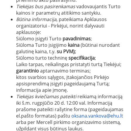
Tiekėjas bus pasirenkamas
vadovaujantis Turto
kainos ir parametrų atitikimo santykiu.
Būtina informacija
, pateikiama Apklausos
organizatoriui - Pirkėjui, norint dalyvauti
apklausoje:
Siūlomo įsigyti Turto
pavadinimas
;
Siūloma Turto įsigijimo
kaina
(būtinai nurodant
galutinę kaina, t.y.
su PVM);
Siūlomo turto techninę
specifikacija
;
Laiko tarpas, reikalingas pristatyti turtą Tiekėjui;
garantinio
aptarnavimo terminas;
kitos svarbios sąlygos, įtakojančios Pirkėjo
apsisprendimą įsigyti pageidaujamą Turtą;
informacija apie įmonę.
Tiekėjas kviečiamas pateikti
reikiamą informaciją
iki š.m. rugpjūčio 20 d. 12:00 val. Informaciją
prašome pateikti rašytine forma (pageidaujamas
el.pašto formatas) paštu
oksana.vankova@ehu.lt
arba per Mercell pirkimo organizavimo sistemą,
užpildant visus būtinus laukus.