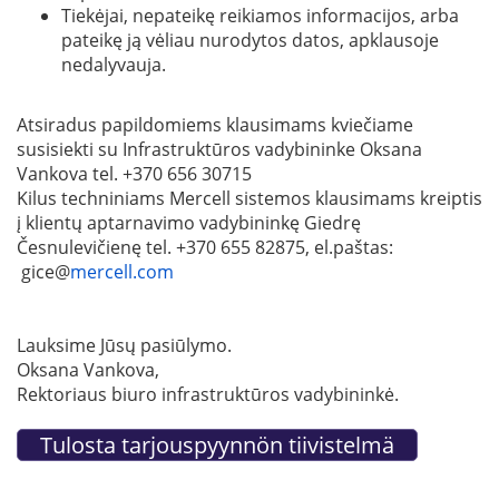
Tiekėjai, nepateikę reikiamos informacijos, arba
pateikę ją vėliau nurodytos datos, apklausoje
nedalyvauja.
Atsiradus papildomiems klausimams kviečiame
susisiekti su Infrastruktūros vadybininke Oksana
Vankova tel. +370 656 30715
Kilus techniniams Mercell sistemos klausimams kreiptis
į klientų aptarnavimo vadybininkę Giedrę
Česnulevičienę tel. +370 655 82875, el.paštas:
gice@
mercell.com
Lauksime Jūsų pasiūlymo.
Oksana Vankova,
Rektoriaus biuro infrastruktūros vadybininkė.