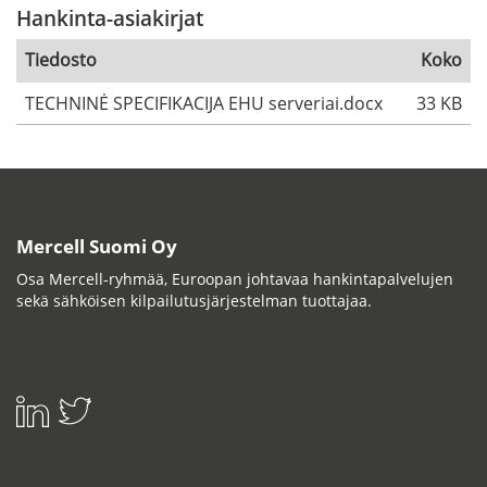
Hankinta-asiakirjat
Tiedosto
Koko
TECHNINĖ SPECIFIKACIJA EHU serveriai.docx
33 KB
Mercell Suomi Oy
Osa Mercell-ryhmää, Euroopan johtavaa hankintapalvelujen
sekä sähköisen kilpailutusjärjestelman tuottajaa.