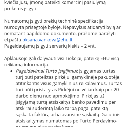
kviečia Jūsų įmonę pateikti komercinį pasiūlymą
prekėms įsigyti.
Numatomų įsigyti prekių techninė specifikacija
nurodyta prisegtoje byloje. Nepavykus atidaryti bylą ar
nematant papildomo dokumento, prašome parašyti
el.paštu
oksana.vankova@ehu.lt
Pageidaujamų įsigyti serverių kiekis – 2 vnt.
Apklausoje gali dalyvauti visi Tiekėjai, pateikę EHU visą
reikiamą informaciją.
Pageidavimai Turto įsigijimui
: Įsigyjamas turtas
turį būti pateiktas pirkėjui gamyklinėje pakuotėje,
atitinkantis visus gamyklinius reikalavimus. Turtas
turi būti pristatytas Pirkėjui ne vėliau kaip per 20
darbo dienų nuo apmokėjimo. Pirkėjas už
įsigyjamą turtą atsiskaitys banko pavedimu per
atskirai suderintą laiko tarpą pagal pateiktą
sąskaitą-faktūrą arba avansinę sąskaitą. Galutinis
atsiskaitymas numatomas po Turto Perdavimo-
priėmimo akto pasirašymo.