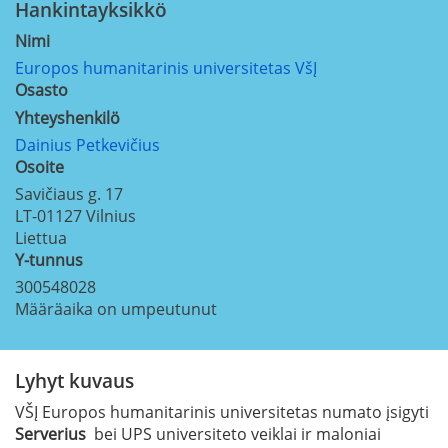
Hankintayksikkö
Nimi
Europos humanitarinis universitetas VšĮ
Osasto
Yhteyshenkilö
Dainius Petkevičius
Osoite
Savičiaus g. 17
LT-01127
Vilnius
Liettua
Y-tunnus
300548028
Määräaika on umpeutunut
Lyhyt kuvaus
VŠĮ Europos humanitarinis universitetas numato įsigyti
Serverius
bei UPS universiteto veiklai ir maloniai