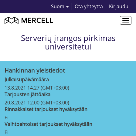
Suomi
Ota yhteyttä
Kirjaudu
Togg
navi
Serverių įrangos pirkimas
universitetui
Hankinnan yleistiedot
Julkaisupäivämäärä
13.8.2021 14.27 (GMT+03:00)
Tarjousten jättöaika
20.8.2021 12.00 (GMT+03:00)
Rinnakkaiset tarjoukset hyväksytään
Ei
Vaihtoehtoiset tarjoukset hyväksytään
Ei