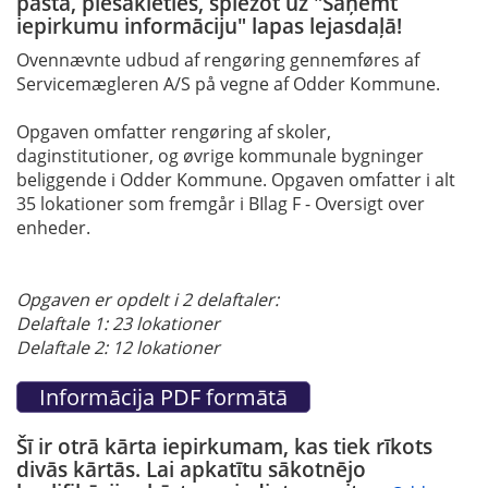
pastā, piesakieties, spiežot uz "Saņemt
iepirkumu informāciju" lapas lejasdaļā!
Ovennævnte udbud af rengøring gennemføres af
Servicemægleren A/S på vegne af Odder Kommune.
Opgaven omfatter rengøring af skoler,
daginstitutioner, og øvrige kommunale bygninger
beliggende i Odder Kommune. Opgaven omfatter i alt
35 lokationer som fremgår i BIlag F - Oversigt over
enheder.
Opgaven er opdelt i 2 delaftaler:
Delaftale 1: 23 lokationer
Delaftale 2: 12 lokationer
Šī ir otrā kārta iepirkumam, kas tiek rīkots
divās kārtās. Lai apkatītu sākotnējo