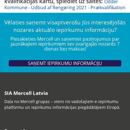
kvalifikācijas kārtu, spiediet uz saites:
Odder
Kommune - Udbud af Rengøring 2021 - Prækvalifikation
Vēlaties saņemt visaptverošu Jūs interesējošās
nozares aktuālo iepirkumu informāciju?
Piesakieties Mercell un saņemiet paziņojumus par
jaunākajiem iepirkumiem sev svarīgajās nozarēs 7
dienas bez maksas!
SAŅEMT IEPIRKUMU INFORMĀCIJU
SIA Mercell Latvia
Daļa no Mercell grupas – viens no vadošajiem e-iepirkumu
platformu un iepirkumu informācijas piegādātājiem Eiropā.