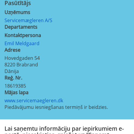
Pasūtītājs
Uzņēmums
Servicemægleren A/S
Departaments
Kontaktpersona
Emil Meldgaard
Adrese
Hovedgaden 54
8220
Brabrand
Dānija
Reģ. Nr.
18619385
Mājas lapa
www.servicemaegleren.dk
Piedāvājumu iesniegšanas termiņš ir beidzies.
Lai saņemtu informāciju par iepirkumiem e-