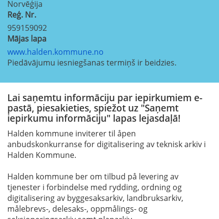
Norvēģija
Reģ. Nr.
959159092
Mājas lapa
www.halden.kommune.no
Piedāvājumu iesniegšanas termiņš ir beidzies.
Lai saņemtu informāciju par iepirkumiem e-
pastā, piesakieties, spiežot uz "Saņemt
iepirkumu informāciju" lapas lejasdaļā!
Halden kommune inviterer til åpen
anbudskonkurranse for digitalisering av teknisk arkiv i
Halden Kommune.
Halden kommune ber om tilbud på levering av
tjenester i forbindelse med rydding, ordning og
digitalisering av byggesaksarkiv, landbruksarkiv,
målebrevs-, delesaks-, oppmålings- og