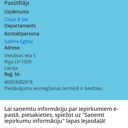
Pasūtītājs
Uzņēmums
Clean R SIA
Departaments
Kontaktpersona
Sabīne Egliņa
Adrese
Vietalvas iela 5
Rīga
LV-1009
Latvija
Reģ. Nr.
40003682818
Piedāvājumu iesniegšanas termiņš ir beidzies.
Lai saņemtu informāciju par iepirkumiem e-
pastā, piesakieties, spiežot uz "Saņemt
iepirkumu informāciju" lapas lejasdaļā!