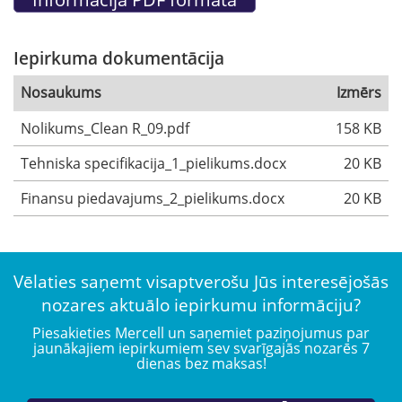
Iepirkuma dokumentācija
Nosaukums
Izmērs
Nolikums_Clean R_09.pdf
158 KB
Tehniska specifikacija_1_pielikums.docx
20 KB
Finansu piedavajums_2_pielikums.docx
20 KB
Vēlaties saņemt visaptverošu Jūs interesējošās
nozares aktuālo iepirkumu informāciju?
Piesakieties Mercell un saņemiet paziņojumus par
jaunākajiem iepirkumiem sev svarīgajās nozarēs 7
dienas bez maksas!