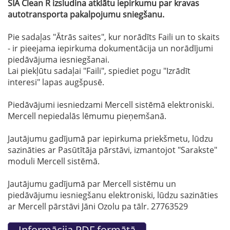
SIA Clean R izsludina atklātu iepirkumu par kravas
autotransporta pakalpojumu sniegšanu.
Pie sadaļas "Ātrās saites", kur norādīts Faili un to skaits
- ir pieejama iepirkuma dokumentācija un norādījumi
piedāvājuma iesniegšanai.
Lai piekļūtu sadaļai "Faili", spiediet pogu "Izrādīt
interesi" lapas augšpusē.
Piedāvājumi iesniedzami Mercell sistēmā elektroniski.
Mercell nepiedalās lēmumu pieņemšanā.
Jautājumu gadījumā par iepirkuma priekšmetu, lūdzu
sazināties ar Pasūtītāja pārstāvi, izmantojot "Sarakste"
moduli Mercell sistēmā.
Jautājumu gadījumā par Mercell sistēmu un
piedāvājumu iesniegšanu elektroniski, lūdzu sazināties
ar Mercell pārstāvi Jāni Ozolu pa tālr. 27763529