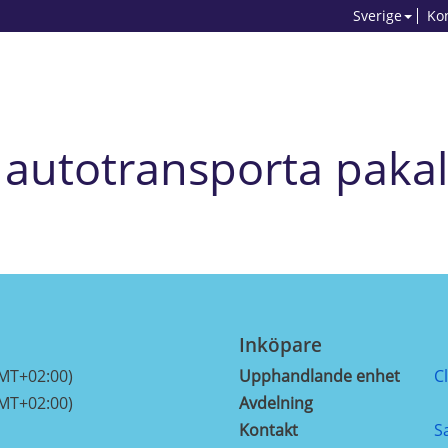
Sverige
Ko
 autotransporta paka
Inköpare
GMT+02:00)
Upphandlande enhet
C
GMT+02:00)
Avdelning
Kontakt
S