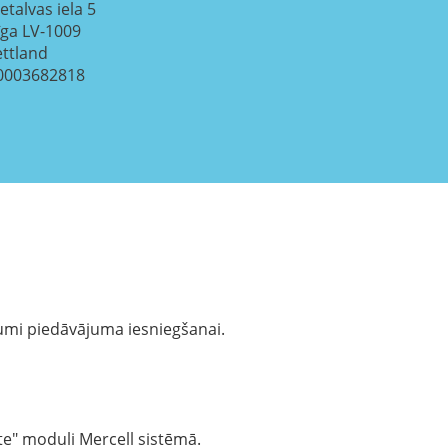
etalvas iela 5
īga
LV-1009
ettland
0003682818
ījumi piedāvājuma iesniegšanai.
te" moduli Mercell sistēmā.