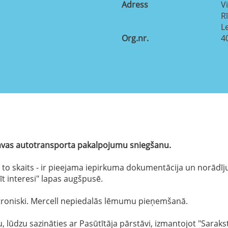
Adress
Vi
R
L
Org.nr.
4
kravas autotransporta pakalpojumu sniegšanu.
 un to skaits - ir pieejama iepirkuma dokumentācija un norād
dīt interesi" lapas augšpusē.
troniski. Mercell nepiedalās lēmumu pieņemšanā.
lūdzu sazināties ar Pasūtītāja pārstāvi, izmantojot "Saraks