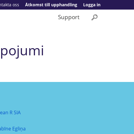
ntakta oss
Åtkomst till upphandling
Logga in
Support
lpojumi
lean R SIA
abīne Egliņa