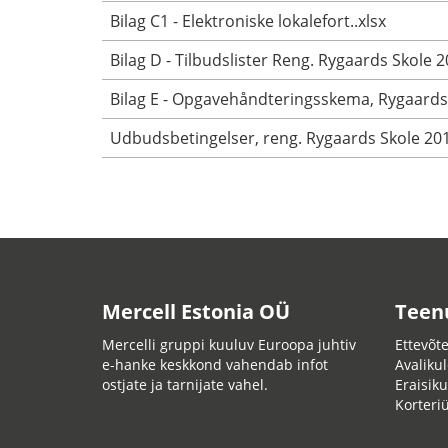
Bilag C1 - Elektroniske lokalefort..xlsx
Bilag D - Tilbudslister Reng. Rygaards Skole 2
Bilag E - Opgavehåndteringsskema, Rygaards
Udbudsbetingelser, reng. Rygaards Skole 20
Mercell Estonia OÜ
Teen
Mercelli gruppi kuuluv Euroopa juhtiv
Ettevõte
e-hanke keskkond vahendab infot
Avalikul
ostjate ja tarnijate vahel.
Eraisiku
Korteri