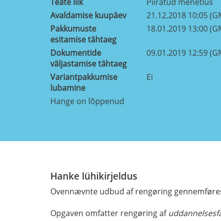
Teate liik
Piiratud menetlus
Avaldamise kuupäev
21.12.2018 10:05 (G
Pakkumuste
18.01.2019 13:00 (G
esitamise tähtaeg
Dokumentide
09.01.2019 12:59 (G
väljastamise tähtaeg
Variantpakkumise
Ei
lubamine
Hange on lõppenud
Hanke lühikirjeldus
Ovennævnte udbud af rengøring gennemføres 
Opgaven omfatter rengøring af
uddannelsesfa