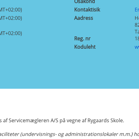
Osakond
MT+02:00)
Kontaktisik
E
MT+02:00)
Aadress
H
8
T
MT+02:00)
Reg. nr
1
Koduleht
w
af Servicemægleren A/S på vegne af Rygaards Skole.
ciliteter (undervisnings- og administrationslokaler m.m.) h