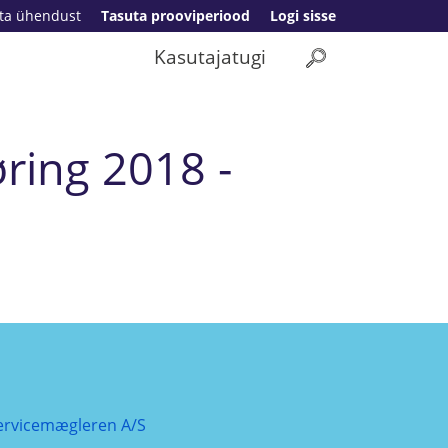
ta ühendust
Tasuta prooviperiood
Logi sisse
Kasutajatugi
ring 2018 -
ervicemægleren A/S