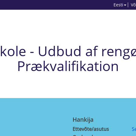
Eesti
Võ
kole - Udbud af rengø
Prækvalifikation
Hankija
Ettevõte/asutus
S