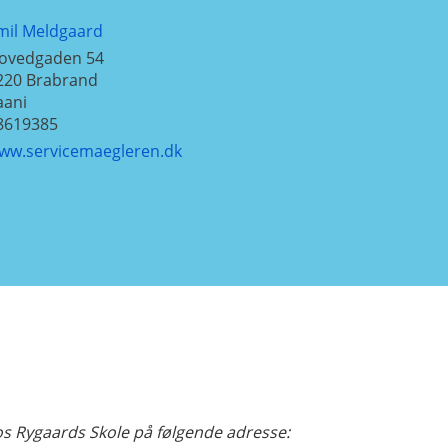
mil Meldgaard
ovedgaden 54
220
Brabrand
aani
8619385
ww.servicemaegleren.dk
os Rygaards Skole på følgende adresse: