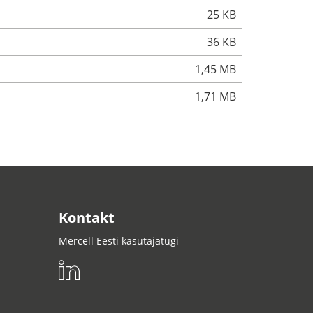
25 KB
36 KB
1,45 MB
1,71 MB
Kontakt
Mercell Eesti kasutajatugi