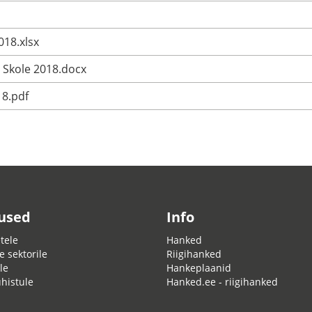
018.xlsx
 Skole 2018.docx
18.pdf
used
Info
tele
Hanked
e sektorile
Riigihanked
le
Hankeplaanid
ühistule
Hanked.ee - riigihanked