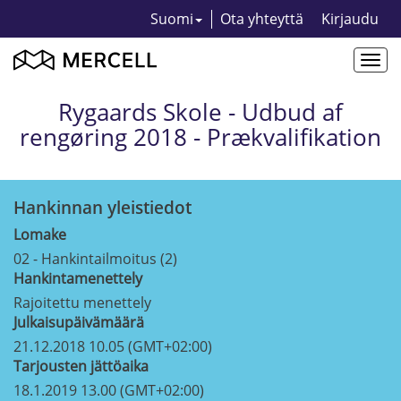
Suomi
Ota yhteyttä
Kirjaudu
Togg
navi
Rygaards Skole - Udbud af
rengøring 2018 - Prækvalifikation
Hankinnan yleistiedot
Lomake
02 - Hankintailmoitus (2)
Hankintamenettely
Rajoitettu menettely
Julkaisupäivämäärä
21.12.2018 10.05 (GMT+02:00)
Tarjousten jättöaika
18.1.2019 13.00 (GMT+02:00)