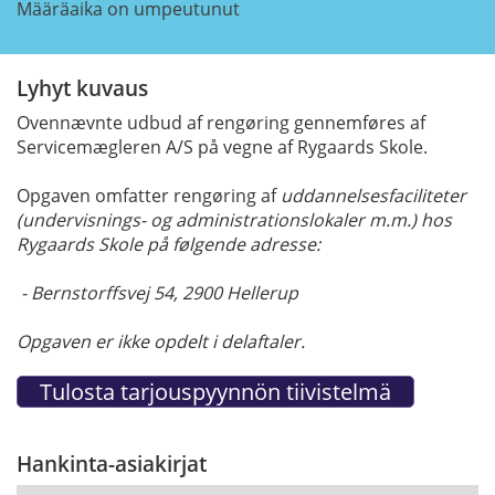
Määräaika on umpeutunut
Lyhyt kuvaus
Ovennævnte udbud af rengøring gennemføres af
Servicemægleren A/S på vegne af Rygaards Skole.
Opgaven omfatter rengøring af
uddannelsesfaciliteter
(undervisnings- og administrationslokaler m.m.) hos
Rygaards Skole på følgende adresse:
- Bernstorffsvej 54, 2900 Hellerup
Opgaven er ikke opdelt i delaftaler.
Hankinta-asiakirjat