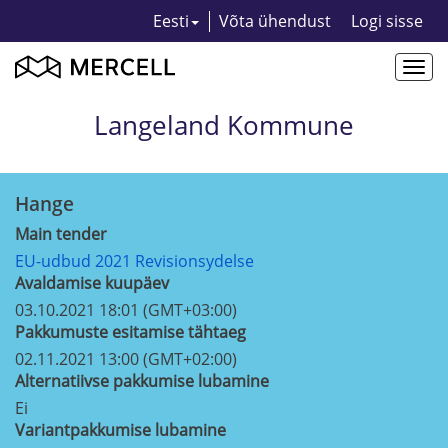
Eesti
Võta ühendust
Logi sisse
Togg
navi
Langeland Kommune
Hange
Main tender
EU-udbud 2021 Revisionsydelse
Avaldamise kuupäev
03.10.2021 18:01 (GMT+03:00)
Pakkumuste esitamise tähtaeg
02.11.2021 13:00 (GMT+02:00)
Alternatiivse pakkumise lubamine
Ei
Variantpakkumise lubamine