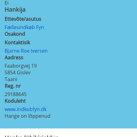
Ei
Hankija
Ettevõte/asutus
Fællesindkøb Fyn
Osakond
Kontaktisik
Bjarne Roe Iversen
Aadress
Faaborgvej 19
5854
Gislev
Taani
Reg. nr
29188645
Koduleht
www.indkobfyn.dk
Hange on lõppenud