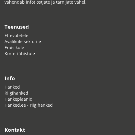
vahendab infot ostjate ja tarnijate vahel.
Teenused
Ettevõtetele
Avalikule sektorile
Eraisikule
Korteriühistule
Info
Hanked
Riigihanked
Hankeplaanid
Hanked.ee - riigihanked
Kontakt