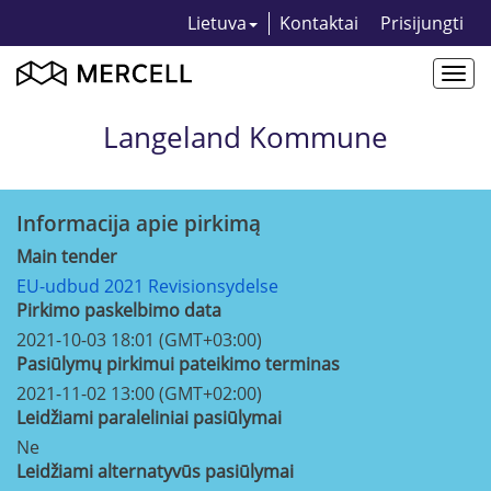
Lietuva
Kontaktai
Prisijungti
Togg
navi
Langeland Kommune
Informacija apie pirkimą
Main tender
EU-udbud 2021 Revisionsydelse
Pirkimo paskelbimo data
2021-10-03 18:01 (GMT+03:00)
Pasiūlymų pirkimui pateikimo terminas
2021-11-02 13:00 (GMT+02:00)
Leidžiami paraleliniai pasiūlymai
Ne
Leidžiami alternatyvūs pasiūlymai