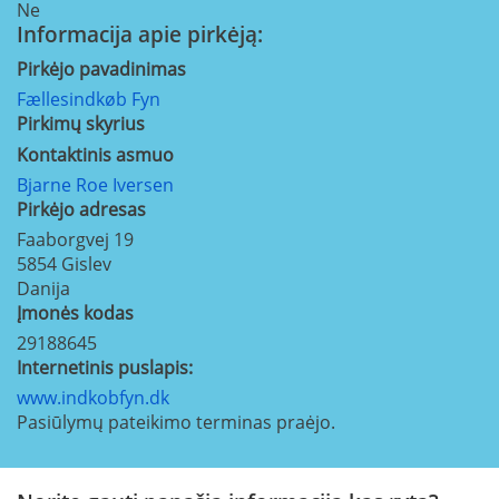
Ne
Informacija apie pirkėją:
Pirkėjo pavadinimas
Fællesindkøb Fyn
Pirkimų skyrius
Kontaktinis asmuo
Bjarne Roe Iversen
Pirkėjo adresas
Faaborgvej 19
5854
Gislev
Danija
Įmonės kodas
29188645
Internetinis puslapis:
www.indkobfyn.dk
Pasiūlymų pateikimo terminas praėjo.