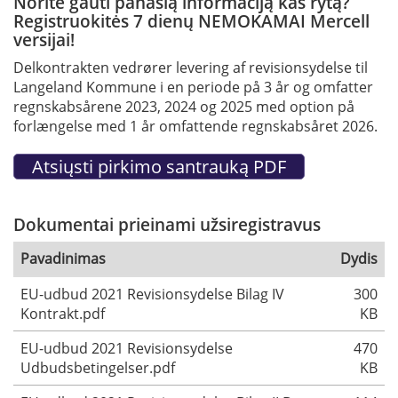
Norite gauti panašią informaciją kas rytą?
Registruokitės 7 dienų NEMOKAMAI Mercell
versijai!
Delkontrakten vedrører levering af revisionsydelse til
Langeland Kommune i en periode på 3 år og omfatter
regnskabsårene 2023, 2024 og 2025 med option på
forlængelse med 1 år omfattende regnskabsåret 2026.
Dokumentai prieinami užsiregistravus
Pavadinimas
Dydis
EU-udbud 2021 Revisionsydelse Bilag IV
300
Kontrakt.pdf
KB
EU-udbud 2021 Revisionsydelse
470
Udbudsbetingelser.pdf
KB