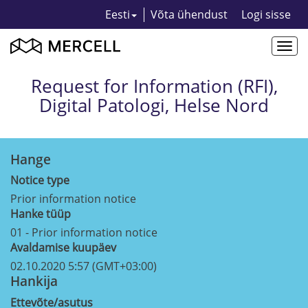
Eesti
Võta ühendust
Logi sisse
Togg
navi
Request for Information (RFI),
Digital Patologi, Helse Nord
Hange
Notice type
Prior information notice
Hanke tüüp
01 - Prior information notice
Avaldamise kuupäev
02.10.2020 5:57 (GMT+03:00)
Hankija
Ettevõte/asutus