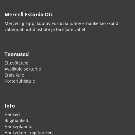
Mercell Estonia OÜ
Mercelli gruppi kuuluv Euroopa juhtiv e-hanke keskkond
vahendab infot ostjate ja tarnijate vahel.
Teenused
Ettevõtetele
Avalikule sektorile
Eraisikule
Korteriühistule
Info
Hanked
Riigihanked
Hankeplaanid
Hanked.ee - riigihanked