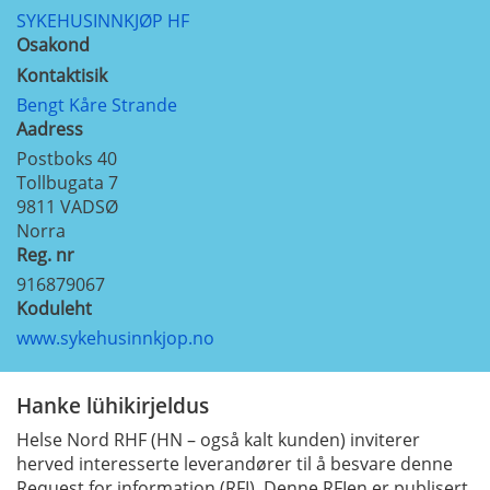
SYKEHUSINNKJØP HF
Osakond
Kontaktisik
Bengt Kåre Strande
Aadress
Postboks 40
Tollbugata 7
9811
VADSØ
Norra
Reg. nr
916879067
Koduleht
www.sykehusinnkjop.no
Hanke lühikirjeldus
Helse Nord RHF (HN – også kalt kunden) inviterer
herved interesserte leverandører til å besvare denne
Request for information (RFI). Denne RFIen er publisert