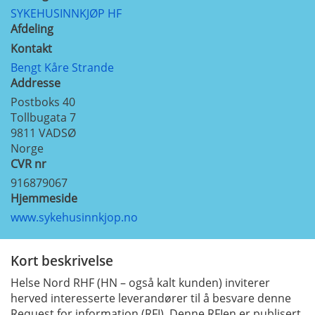
SYKEHUSINNKJØP HF
Afdeling
Kontakt
Bengt Kåre Strande
Addresse
Postboks 40
Tollbugata 7
9811
VADSØ
Norge
CVR nr
916879067
Hjemmeside
www.sykehusinnkjop.no
Kort beskrivelse
Helse Nord RHF (HN – også kalt kunden) inviterer
herved interesserte leverandører til å besvare denne
Request for information (RFI). Denne RFIen er publisert