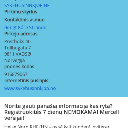
SYKEHUSINNKJØP HF
Pirkimų skyrius
Kontaktinis asmuo
Bengt Kåre Strande
Pirkėjo adresas
Postboks 40
Tollbugata 7
9811
VADSØ
Norvegija
Įmonės kodas
916879067
Internetinis puslapis:
www.sykehusinnkjop.no
Norite gauti panašią informaciją kas rytą?
Registruokitės 7 dienų NEMOKAMAI Mercell
versijai!
Helse Nord RHF (HN – også kalt kunden) inviterer