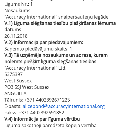
Līgums Nr.
: 1
Nosaukums
"Accuracy International" snaiperšauteņu iegāde
V.1)
Līguma slēgšanas tiesību piešķiršanas lēmuma
datums
26.11.2018
V.2)
Informācija par piedāvājumiem:
Saņemto piedāvājumu skaits: 1
V.3)
Tā uzņēmēja nosaukums un adrese, kuram
nolemts piešķirt līguma slēgšanas tiesības
"Accuracy International" Ltd.
5375397
West Sussex
PO3 5SJ West Sussex
ANGUILLA
Tālrunis
: +371 4402392671225
E-pasts
:
alicebond@accuracyinternational.org
Fakss
: +371 4402392691852
V.4)
Informācija par līguma vērtību
Līguma sākotnēji paredzētā kopējā vērtība