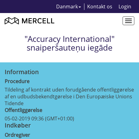
Danmark
Kontakt os
Login
Togg
navi
"Accuracy International"
snaiperšauteņu iegāde
Information
Procedure
Tildeling af kontrakt uden forudgående offentliggørelse
af en udbudsbekendtgørelse i Den Europæiske Unions
Tidende
Offentliggørelse
05-02-2019 09:36 (GMT+01:00)
Indkøber
Ordregiver