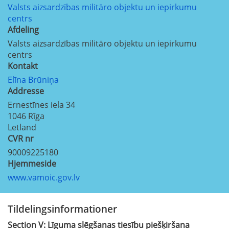
Valsts aizsardzības militāro objektu un iepirkumu
centrs
Afdeling
Valsts aizsardzības militāro objektu un iepirkumu
centrs
Kontakt
Elīna Brūniņa
Addresse
Ernestīnes iela 34
1046
Rīga
Letland
CVR nr
90009225180
Hjemmeside
www.vamoic.gov.lv
Tildelingsinformationer
Section
V:
Līguma slēgšanas tiesību piešķiršana