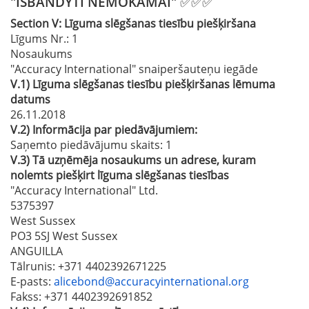
"IŠBANDYTI NEMOKAMAI" ✅✅✅
Section
V:
Līguma slēgšanas tiesību piešķiršana
Līgums Nr.
: 1
Nosaukums
"Accuracy International" snaiperšauteņu iegāde
V.1)
Līguma slēgšanas tiesību piešķiršanas lēmuma
datums
26.11.2018
V.2)
Informācija par piedāvājumiem:
Saņemto piedāvājumu skaits: 1
V.3)
Tā uzņēmēja nosaukums un adrese, kuram
nolemts piešķirt līguma slēgšanas tiesības
"Accuracy International" Ltd.
5375397
West Sussex
PO3 5SJ West Sussex
ANGUILLA
Tālrunis
: +371 4402392671225
E-pasts
:
alicebond@accuracyinternational.org
Fakss
: +371 4402392691852