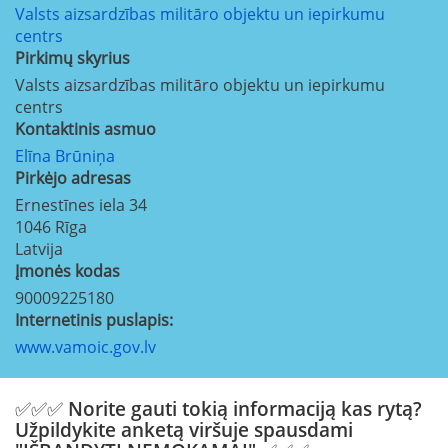
Valsts aizsardzības militāro objektu un iepirkumu
centrs
Pirkimų skyrius
Valsts aizsardzības militāro objektu un iepirkumu
centrs
Kontaktinis asmuo
Elīna Brūniņa
Pirkėjo adresas
Ernestīnes iela 34
1046
Rīga
Latvija
Įmonės kodas
90009225180
Internetinis puslapis:
www.vamoic.gov.lv
✅✅✅ Norite gauti tokią informaciją kas rytą?
Užpildykite anketą viršuje spausdami