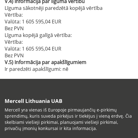
V.4)
Informācija par līguma vērtību
Līguma sākotnēji paredzētā kopējā vērtība
Vērtība:
Valūta: 1 605 595,04 EUR
Bez PVN
Līguma kopējā galīgā vērtība:
Vērtība:
Valūta: 1 605 595,04 EUR
Bez PVN
V.5)
Informācija par apakšlīgumiem
Ir paredzēti apakšlīgumi:
nē
Mercell Lithuania UAB
Mercell yra vienas iš Europoje pirmaujančių e-pirkimų
sprendimų, kuris suveda pirkėjus ir tiekėjus į vieną erdvę. Čia
skelbiami viešieji pirkimai, planuojami viešieji pirkimai,
privačių įmonių konkursai ir kita informacija.