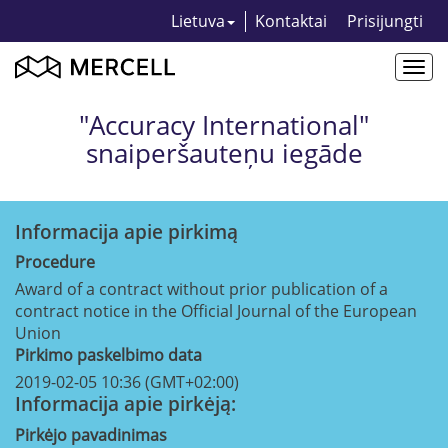
Lietuva
Kontaktai
Prisijungti
Togg
navi
"Accuracy International"
snaiperšauteņu iegāde
Informacija apie pirkimą
Procedure
Award of a contract without prior publication of a
contract notice in the Official Journal of the European
Union
Pirkimo paskelbimo data
2019-02-05 10:36 (GMT+02:00)
Informacija apie pirkėją:
Pirkėjo pavadinimas