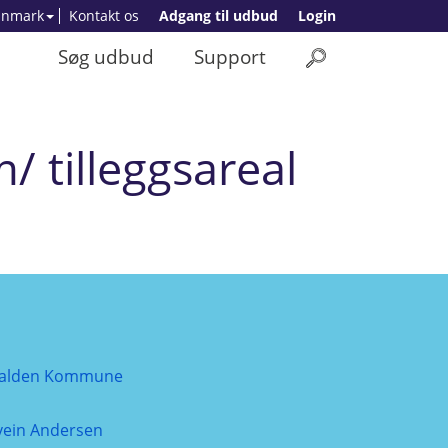
anmark
Kontakt os
Adgang til udbud
Login
Søg udbud
Support
 tilleggsareal
alden Kommune
vein Andersen