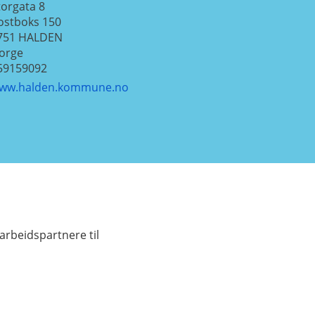
torgata 8
ostboks 150
751
HALDEN
orge
59159092
ww.halden.kommune.no
arbeidspartnere til