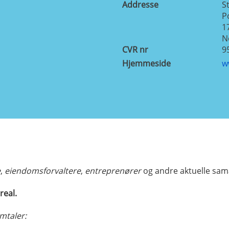
Addresse
S
P
1
N
CVR nr
9
Hjemmeside
w
e
,
eiendomsforvaltere
,
entreprenører
og andre aktuelle sam
real.
mtaler: