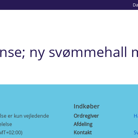
D
nse; ny svømmehall m/
Indkøber
se er kun vejledende
Ordregiver
H
lelse
Afdeling
GMT+02:00)
Kontakt
S