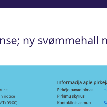
nse; ny svømmehall m/
Informacija apie pirkėj
otice
Pirkėjo pavadinimas
H
on notice
Pirkimų skyrius
GMT+03:00)
Kontaktinis asmuo
S